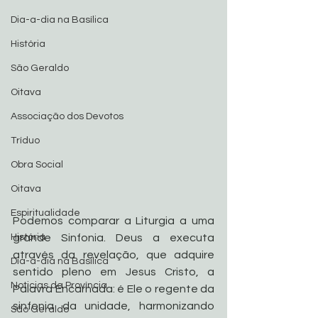
Dia-a-dia na Basílica
História
São Geraldo
Oitava
Associação dos Devotos
Tríduo
Obra Social
Oitava
Espiritualidade
Podemos comparar a Liturgia a uma 
grande Sinfonia. Deus a executa 
História
através da revelação, que adquire 
Dia-a-dia na Basílica
sentido pleno em Jesus Cristo, a 
Noticias da Província
Palavra Encarnada: é Ele o regente da 
sinfonia da unidade, harmonizando 
São Geraldo