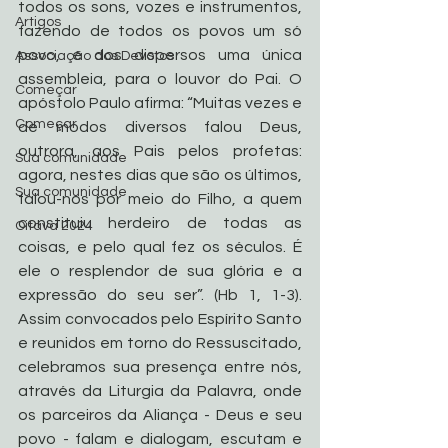
todos os sons, vozes e instrumentos, 
Artigos
fazendo de todos os povos um só 
povo, e dos dispersos uma única 
Associação dos Devotos
assembleia, para o louvor do Pai. O 
Começar
apóstolo Paulo afirma: “Muitas vezes e 
Começar
de modos diversos falou Deus, 
outrora, aos Pais pelos profetas: 
Sua comunidade
agora, nestes dias que são os últimos, 
Sua comunidade
falou-nos por meio do Filho, a quem 
constituiu herdeiro de todas as 
Oitava 2024
coisas, e pelo qual fez os séculos. É 
ele o resplendor de sua glória e a 
expressão do seu ser”. (Hb 1, 1-3). 
Assim convocados pelo Espírito Santo 
e reunidos em torno do Ressuscitado, 
celebramos sua presença entre nós, 
através da Liturgia da Palavra, onde 
os parceiros da Aliança - Deus e seu 
povo - falam e dialogam, escutam e 