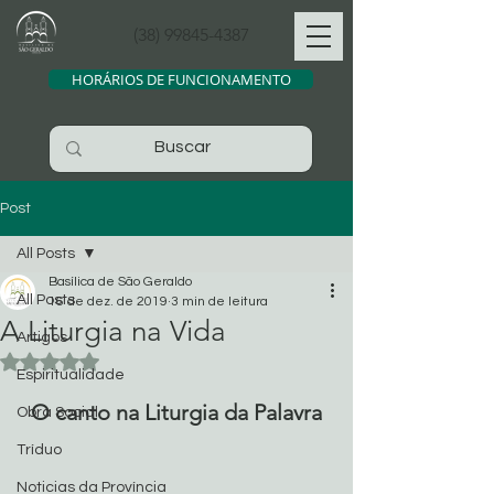
(38) 99845-4387
HORÁRIOS DE FUNCIONAMENTO
Post
All Posts
Basílica de São Geraldo
All Posts
16 de dez. de 2019
3 min de leitura
A Liturgia na Vida
Artigos
Avaliado com NaN de 5 estrelas.
Espiritualidade
O canto na Liturgia da Palavra
Obra Social
Tríduo
Noticias da Província