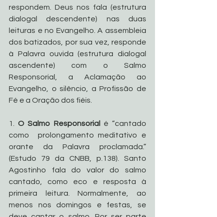
respondem. Deus nos fala (estrutura 
dialogal descendente) nas duas 
leituras e no Evangelho. A assembleia 
dos batizados, por sua vez, responde 
à Palavra ouvida (estrutura dialogal 
ascendente) com o Salmo 
Responsorial, a Aclamação ao 
Evangelho, o silêncio, a Profissão de 
Fé e a Oração dos fiéis.
1. 
O
Salmo Responsorial
 é “cantado 
como  prolongamento meditativo e 
orante da Palavra proclamada.” 
(Estudo 79 da CNBB, p.138). Santo 
Agostinho fala do valor do salmo 
cantado, como eco e resposta à 
primeira leitura. Normalmente, ao 
menos nos domingos e festas, se 
deve cantar o salmo. Por ser parte 