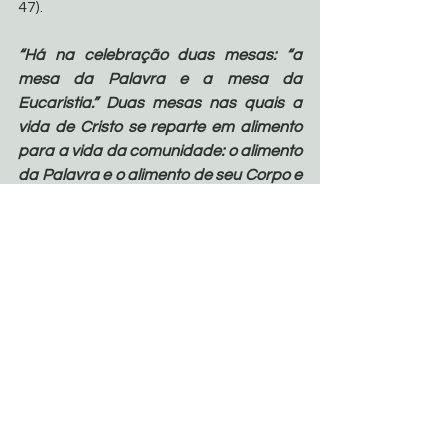
47).
“Há na celebração duas mesas: “a 
mesa da Palavra e a mesa da 
Eucaristia.” Duas mesas nas quais a 
vida de Cristo se reparte em alimento 
para a vida da comunidade: o alimento 
da Palavra e o alimento de seu Corpo e 
Sangue.” (Dei Verbum 21)
Ir. Miria T. Kolling
#liturgia
#celebraçãoeucariística
#música
Artigos