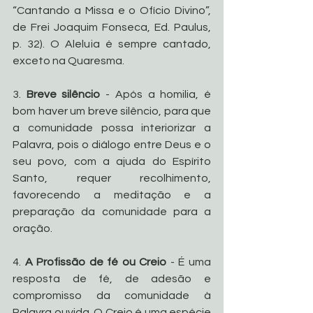
“Cantando a Missa e o Ofício Divino”, 
de Frei Joaquim Fonseca, Ed. Paulus, 
p. 32). O Aleluia é sempre cantado, 
exceto na Quaresma.
3. 
Breve silêncio
 - Após a homilia, é 
bom haver um breve silêncio, para que 
a comunidade possa interiorizar a 
Palavra, pois o diálogo entre Deus e o 
seu povo, com a ajuda do Espírito 
Santo, requer recolhimento, 
favorecendo a meditação e a 
preparação da comunidade para a 
oração.
4. 
A Profissão de fé ou Creio
 - É uma 
resposta de fé, de adesão e 
compromisso da comunidade à 
Palavra ouvida. O Creio é uma espécie 