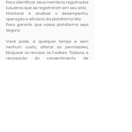
Para identificar seus membros registrados
(usuários que se registraram em seu site).
Monitorar e analisar o desempenho,
operação e eficácia da plataforma Wix.
Para garantir que nossa plataforma seja
segura.
Você pode, a qualquer tempo e sem
nenhum custo, alterar as permissões,
bloquear ou recusar os Cookies. Todavia, a
revogação do consentimento de
determinados Cookies pode inviabilizar o
funcionamento correto de alguns recursos
da plataforma.
Para gerenciar os cookies do seu
navegador, basta fazê-lo diretamente nas
configurações do navegador, na área de
gestão de Cookies. Você pode acessar
tutoriais sobre o tema diretamente nos
links abaixo:
Se você usa o Internet Explorer.
Se você usa o Firefox.