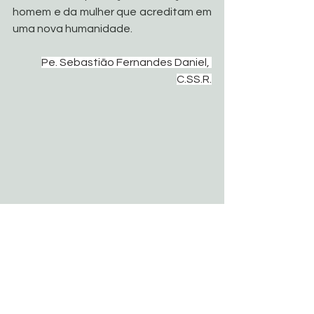
homem e da mulher que acreditam em 
uma nova humanidade.
Pe. Sebastião Fernandes Daniel, 
C.SS.R.