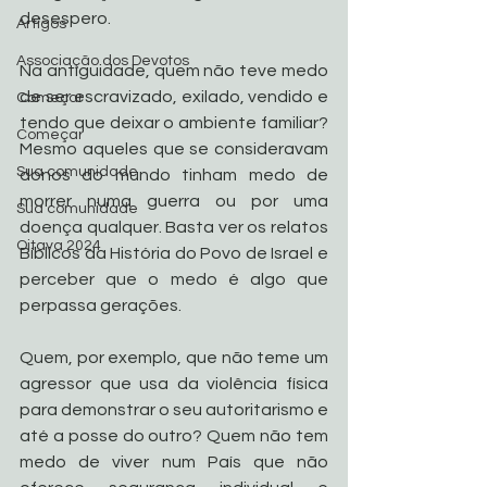
desespero. 
Artigos
Associação dos Devotos
Na antiguidade, quem não teve medo 
de ser escravizado, exilado, vendido e 
Começar
tendo que deixar o ambiente familiar? 
Começar
Mesmo aqueles que se consideravam 
Sua comunidade
donos do mundo tinham medo de 
morrer numa guerra ou por uma 
Sua comunidade
doença qualquer. Basta ver os relatos 
Oitava 2024
Bíblicos da História do Povo de Israel e 
perceber que o medo é algo que 
perpassa gerações.
Quem, por exemplo, que não teme um 
agressor que usa da violência física 
para demonstrar o seu autoritarismo e 
até a posse do outro? Quem não tem 
medo de viver num País que não 