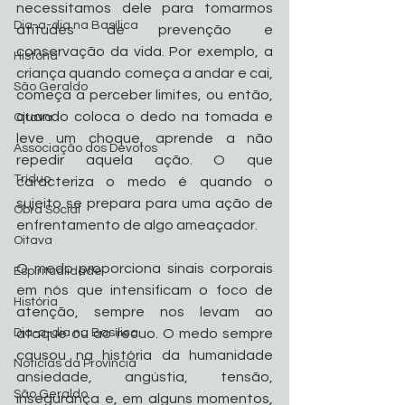
necessitamos dele para tomarmos 
Dia-a-dia na Basílica
atitudes de prevenção e 
conservação da vida. Por exemplo, a 
História
criança quando começa a andar e cai, 
São Geraldo
começa a perceber limites, ou então, 
quando coloca o dedo na tomada e 
Oitava
leve um choque, aprende a não 
Associação dos Devotos
repedir aquela ação. O que 
Tríduo
caracteriza o medo é quando o 
sujeito se prepara para uma ação de 
Obra Social
enfrentamento de algo ameaçador. 
Oitava
O medo proporciona sinais corporais 
Espiritualidade
em nós que intensificam o foco de 
História
atenção, sempre nos levam ao 
Dia-a-dia na Basílica
ataque ou ao recuo. O medo sempre 
causou na história da humanidade 
Noticias da Província
ansiedade, angústia, tensão, 
São Geraldo
insegurança e, em alguns momentos, 