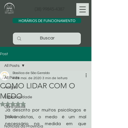
(38) 99845-4387
HORÁRIOS DE FUNCIONAMENTO
Post
All Posts
Basílica de São Geraldo
All Posts
4 de mai. de 2020
3 min de leitura
COMO LIDAR COM O
Artigos
MEDO
Espiritualidade
Avaliado com NaN de 5 estrelas.
Obra Social
Já descrito por muitos psicólogos e 
Tríduo
psicanalistas, o medo é um mal 
necessário na medida em que 
Noticias da Província