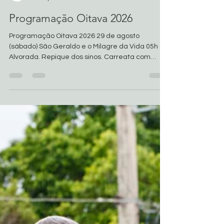
Basílica de São Geraldo
29 de jul.
4 min de leitura
Programação Oitava 2026
Programação Oitava 2026 29 de agosto
(sábado) São Geraldo e o Milagre da Vida 05h –
Alvorada. Repique dos sinos. Carreata com
taxistas, motoristas de aplicativos e bênção
para os motoristas. 07h – Missa e novena na
Basílica de São Geraldo. 15h – Missa e novena
para os idosos e enfermos. 17h – Grande
carreata de veículos, saindo do posto de
gasolina Denise I. 19h – Missa de abertura da
Oitava de São Geraldo e Novena na Praça da
Basílica. 20h30 – Show e convívio nas
barraquinha