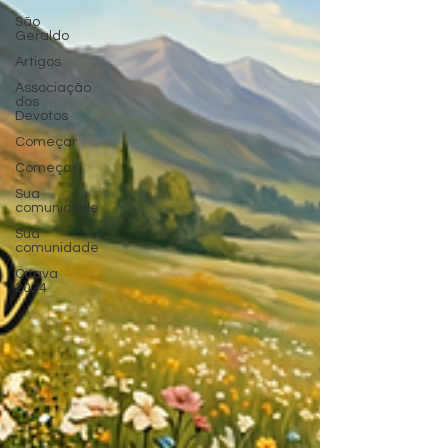
São
Geraldo
Artigos
Associação
dos
Devotos
Começar
Começar
Sua
comunidade
Sua
comunidade
Oitava
2024