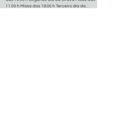
Basílica de São Geraldo
27 de ago. de 2018
1 min de leitura
Galeria de Fotos da Oitava de
São Geraldo
Primeiro dia da Oitava Missa das 15:00 h Missa
das 19:00 h Segundo dia da Oitava Missa das
11:00 h Missa das 19:00 h Terceiro dia da...