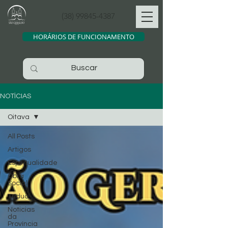
(38) 99845-4387
HORÁRIOS DE FUNCIONAMENTO
NOTÍCIAS
Oitava
All Posts
Artigos
Espiritualidade
Obra
Social
Tríduo
Noticias
da
Província