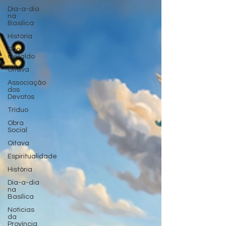
Dia-a-dia
na
Basílica
História
São
Geraldo
Oitava
Associação
dos
Devotos
Tríduo
Obra
Social
Oitava
Espiritualidade
História
Dia-a-dia
na
Basílica
Noticias
da
Província