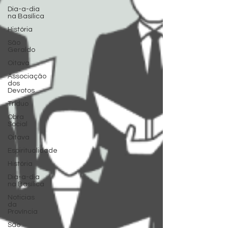
Dia-a-dia
na Basílica
História
São
Geraldo
Oitava
Associação
dos
Devotos
Tríduo
Obra
Social
Oitava
Espiritualidade
História
Dia-a-dia
na Basílica
Noticias
da
Província
São