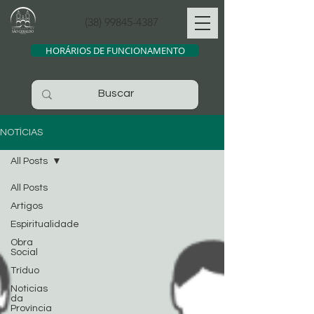
(38) 99845-4387
HORÁRIOS DE FUNCIONAMENTO
NOTÍCIAS
All Posts
All Posts
Artigos
Espiritualidade
Obra
Social
Tríduo
Noticias
da
Província