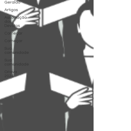
Geraldo
Artigos
Associação
dos
Devotos
Começar
Começar
Sua
comunidade
Sua
comunidade
Oitava
2024