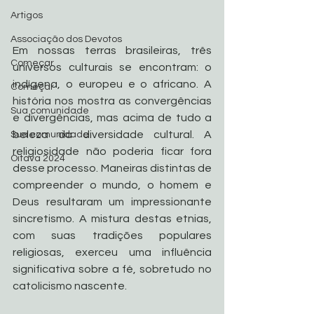
Artigos
Associação dos Devotos
Em nossas terras brasileiras, três 
Começar
universos culturais se encontram: o 
indígena, o europeu e o africano. A 
Começar
história nos mostra as convergências 
Sua comunidade
e divergências, mas acima de tudo a 
beleza da diversidade cultural. A 
Sua comunidade
religiosidade não poderia ficar fora 
Oitava 2024
desse processo. Maneiras distintas de 
compreender o mundo, o homem e 
Deus resultaram um impressionante 
sincretismo. A mistura destas etnias, 
com suas tradições populares 
religiosas, exerceu uma influência 
significativa sobre a fé, sobretudo no 
catolicismo nascente.