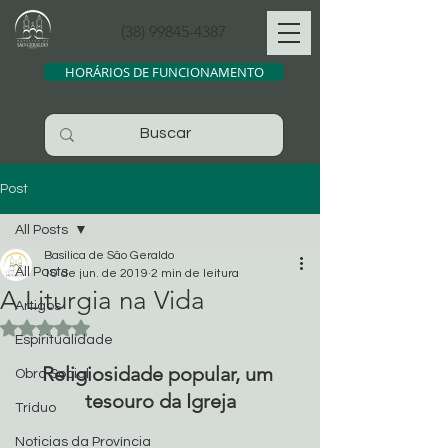
(38) 99845-4387
HORÁRIOS DE FUNCIONAMENTO
Post
All Posts
Basílica de São Geraldo
All Posts
10 de jun. de 2019
2 min de leitura
A Liturgia na Vida
Artigos
Avaliado com NaN de 5 estrelas.
Espiritualidade
Religiosidade popular, um 
Obra Social
tesouro da Igreja
Tríduo
Noticias da Província