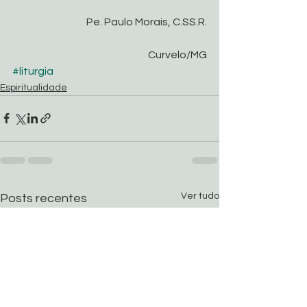
Pe. Paulo Morais, C.SS.R.
Curvelo/MG
#liturgia
Espiritualidade
Ver tudo
Posts recentes