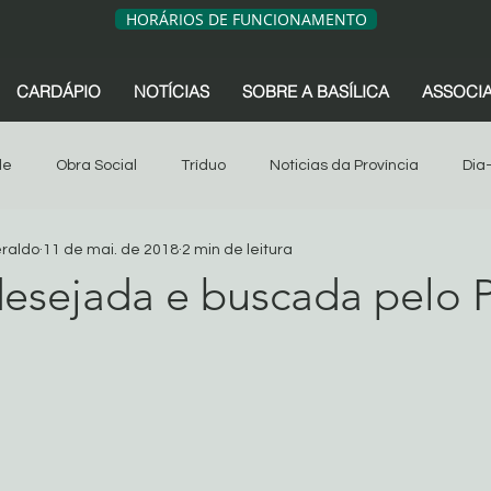
HORÁRIOS DE FUNCIONAMENTO
CARDÁPIO
NOTÍCIAS
SOBRE A BASÍLICA
ASSOCI
de
Obra Social
Tríduo
Noticias da Província
Dia
eraldo
11 de mai. de 2018
2 min de leitura
sociação dos Devotos
Tríduo
Obra Social
Oitava
 desejada e buscada pelo 
o
s da Província
São Geraldo
Artigos
Associação dos 
de 5 estrelas.
Sua comunidade
Oitava 2024