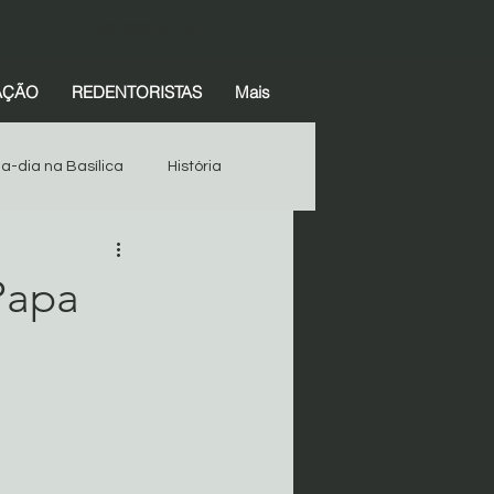
(38) 99845-4387
AÇÃO
REDENTORISTAS
Mais
-a-dia na Basílica
História
Espiritualidade
História
Papa
Devotos
Começar