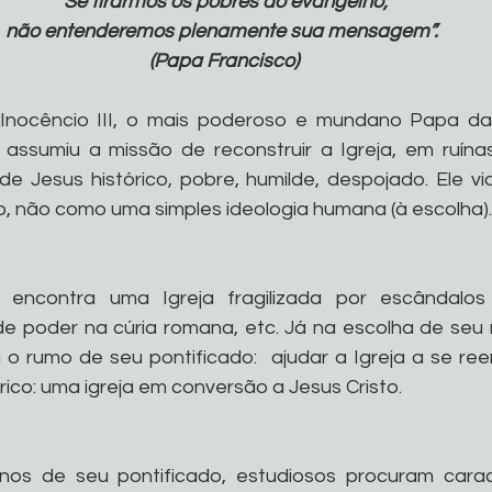
“Se tirarmos os pobres do evangelho, 
não entenderemos plenamente sua mensagem”. 
(Papa Francisco)
Inocêncio III, o mais poderoso e mundano Papa da hi
, assumiu a missão de reconstruir a Igreja, em ruín
 de Jesus histórico, pobre, humilde, despojado. Ele vi
, não como uma simples ideologia humana (à escolha).
encontra uma Igreja fragilizada por escândalos 
 de poder na cúria romana, etc. Já na escolha de seu
 o rumo de seu pontificado:  ajudar a Igreja a se reen
órico: uma igreja em conversão a Jesus Cristo.
nos de seu pontificado, estudiosos procuram caracte