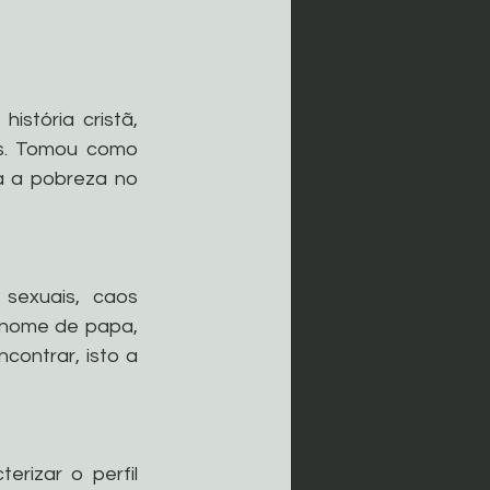
stória cristã, 
as. Tomou como 
a a pobreza no 
 
sexuais, caos 
 nome de papa, 
contrar, isto a 
rizar o perfil 