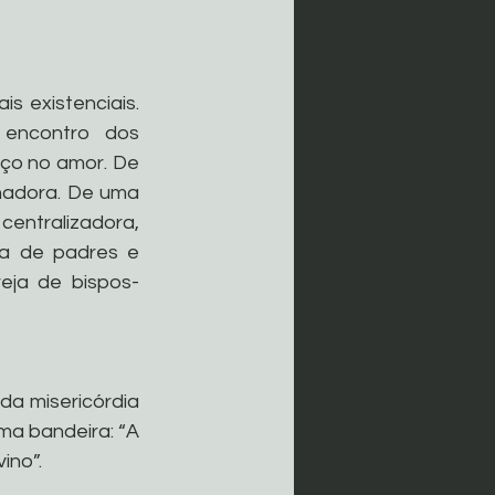
 existenciais. 
encontro dos 
iço no amor. De 
onadora. De uma 
centralizadora, 
a de padres e 
eja de bispos- 
a misericórdia 
a bandeira: “A 
no”. 