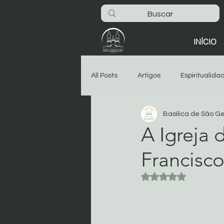
INÍCIO
All Posts
Artigos
Espiritualida
Basílica de São G
São Geraldo
Oitava
As
A Igreja
Francisc
Dia-a-dia na Basílica
Noticia
Avaliado com NaN 
Começar
Sua comunidade