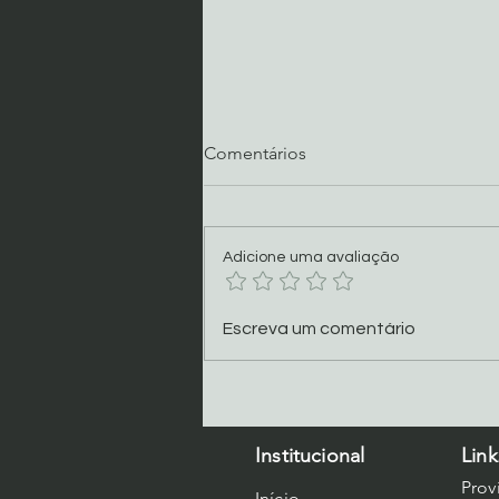
Comentários
Adicione uma avaliação
COMO LIDAR COM O
Escreva um comentário
MEDO
Institucional
Link
Prov
Início