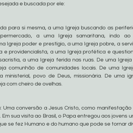
esejada e buscada por ele: 
da para si mesma, a uma Igreja buscando as periferiais
permercado, a uma Igreja samaritana, indo ao 
a Igreja poder e prestígio, a uma Igreja pobre, a serv
ra e providencialista, a uma Igreja profética e questi
acristia, a uma Igreja ferida nas ruas. De uma Igreja 
eja comunhão de comunidades locais. De uma Igrej
a ministerial, povo de Deus, missionária. De uma igr
eja com cheiro de ovelhas.
: Uma conversão a Jesus Cristo, como manifestação d
Em sua visita ao Brasil, o Papa entregou aos jovens um
que se fez Humano e do humano que pode se tornar divi