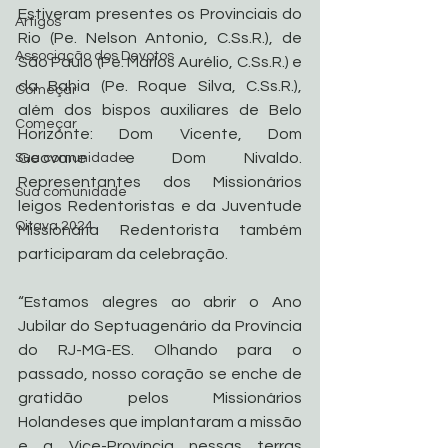
Estiveram presentes os Provinciais do 
Artigos
Rio (Pe. Nelson Antonio, C.Ss.R.), de 
Associação dos Devotos
São Paulo (Pe. Marlos Aurélio, C.Ss.R.) e 
da Bahia (Pe. Roque Silva, C.Ss.R.), 
Começar
além dos bispos auxiliares de Belo 
Começar
Horizonte: Dom Vicente, Dom 
Geovane e Dom Nivaldo. 
Sua comunidade
Representantes dos Missionários 
Sua comunidade
leigos Redentoristas e da Juventude 
Oitava 2024
Missionária Redentorista também 
participaram da celebração.
“Estamos alegres ao abrir o Ano 
Jubilar do Septuagenário da Província 
do RJ-MG-ES. Olhando para o 
passado, nosso coração se enche de 
gratidão pelos Missionários 
Holandeses que implantaram a missão 
e a Vice-Província nessas terras 