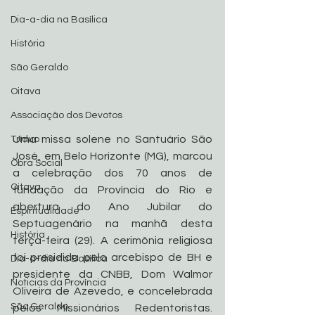
Dia-a-dia na Basílica
História
São Geraldo
Oitava
Associação dos Devotos
Uma missa solene no Santuário São 
Tríduo
José, em Belo Horizonte (MG), marcou 
Obra Social
a celebração dos 70 anos de 
Oitava
fundação da Província do Rio e 
abertura do Ano Jubilar do 
Espiritualidade
Septuagenário na manhã desta 
História
terça-feira (29). A cerimônia religiosa 
foi presidida pelo arcebispo de BH e 
Dia-a-dia na Basílica
presidente da CNBB, Dom Walmor 
Noticias da Província
Oliveira de Azevedo, e concelebrada 
São Geraldo
pelos Missionários Redentoristas. 