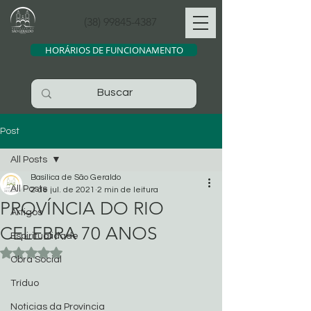
(38) 99845-4387
HORÁRIOS DE FUNCIONAMENTO
Post
All Posts
Basílica de São Geraldo
All Posts
2 de jul. de 2021
2 min de leitura
PROVÍNCIA DO RIO
Artigos
CELEBRA 70 ANOS
Espiritualidade
Avaliado com NaN de 5 estrelas.
Obra Social
Tríduo
Noticias da Província