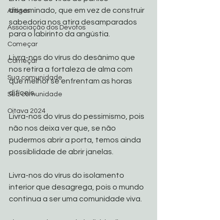
disseminado, que em vez de construir 
Artigos
sabedoria nos atira desamparados 
Associação dos Devotos
para o labirinto da angústia.
Começar
Livra-nos do vírus do desânimo que 
Começar
nos retira a fortaleza de alma com 
Sua comunidade
que melhor se enfrentam as horas 
difíceis.
Sua comunidade
Oitava 2024
Livra-nos do vírus do pessimismo, pois 
não nos deixa ver que, se não 
pudermos abrir a porta, temos ainda 
possiblidade de abrir janelas.
Livra-nos do vírus do isolamento 
interior que desagrega, pois o mundo 
continua a ser uma comunidade viva.