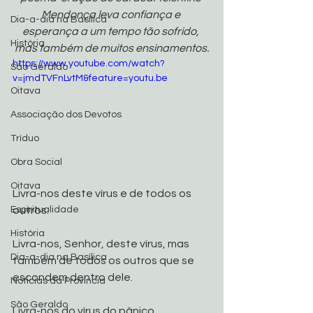
Mendonça leva confiança e 
Dia-a-dia na Basílica
esperança a um tempo tão sofrido, 
História
mas também de muitos ensinamentos.
https://www.youtube.com/watch?
São Geraldo
v=jmdTVFnLvtM&feature=youtu.be
Oitava
Associação dos Devotos
Tríduo
Obra Social
Oitava
Livra-nos deste vírus e de todos os 
outros.
Espiritualidade
História
Livra-nos, Senhor, deste vírus, mas 
Dia-a-dia na Basílica
também de todos os outros que se 
escondem dentro dele.
Noticias da Província
São Geraldo
Livra-nos do vírus do pânico 