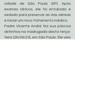
cidade de São Paulo (SP). Após 
exames clínicos, ele foi entubado e 
sedado para preservar as vias aéreas 
e iniciar um novo tratamento médico.
Padre Vicente André fez sua páscoa 
definitiva na madrugada desta terça-
feira (26/09/23), em São Paulo. Ele veio 
a falecer no Hospital Samaritano, no 
bairro de Higienópolis. Sua vida de 
dedicação e serviço à comunidade 
deixará um legado inestimável para 
todos aqueles que tiveram a honra de 
conhecê-lo e serem tocados por sua 
missão religiosa. Que sua memória 
continue a inspirar e iluminar o 
caminho daqueles que seguem sua 
trajetória de fé e devoção.