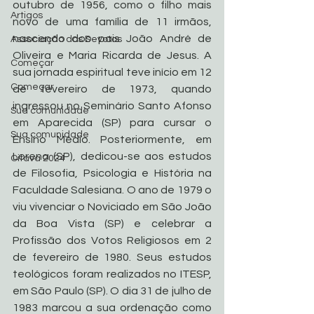
outubro de 1956, como o filho mais 
Artigos
novo de uma família de 11 irmãos, 
nascendo dos pais João André de 
Associação dos Devotos
Oliveira e Maria Ricarda de Jesus. A 
Começar
sua jornada espiritual teve início em 12 
Começar
de fevereiro de 1973, quando 
ingressou no Seminário Santo Afonso 
Sua comunidade
em Aparecida (SP) para cursar o 
Sua comunidade
Ensino Médio. Posteriormente, em 
Lorena (SP), dedicou-se aos estudos 
Oitava 2024
de Filosofia, Psicologia e História na 
Faculdade Salesiana. O ano de 1979 o 
viu vivenciar o Noviciado em São João 
da Boa Vista (SP) e celebrar a 
Profissão dos Votos Religiosos em 2 
de fevereiro de 1980. Seus estudos 
teológicos foram realizados no ITESP, 
em São Paulo (SP). O dia 31 de julho de 
1983 marcou a sua ordenação como 