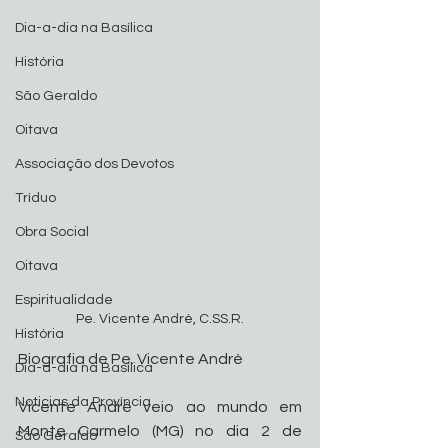
Dia-a-dia na Basílica
História
São Geraldo
Oitava
Associação dos Devotos
Tríduo
Obra Social
Oitava
Espiritualidade
Pe. Vicente André, C.SS.R.
História
Biografia de Pe. Vicente André
Dia-a-dia na Basílica
Noticias da Província
Vicente André veio ao mundo em 
Monte Carmelo (MG) no dia 2 de 
São Geraldo