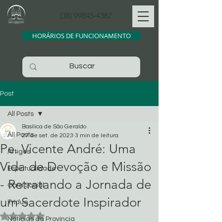
(38) 99845-4387
HORÁRIOS DE FUNCIONAMENTO
Post
All Posts
Basílica de São Geraldo
All Posts
27 de set. de 2023
3 min de leitura
Pe. Vicente André: Uma
Artigos
Vida de Devoção e Missão
Espiritualidade
- Retratando a Jornada de
Obra Social
um Sacerdote Inspirador
Tríduo
Avaliado com NaN de 5 estrelas.
Noticias da Província