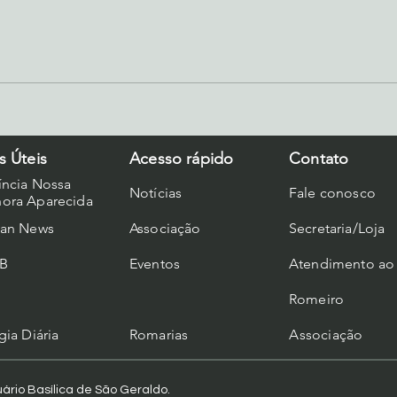
Viver bem é dar sentido à
Miss
vida: O marco inicial dos 300
Rede
anos de São Geraldo Majela
pere
s Úteis
Acesso rápido
Contato
íncia Nossa
Notícias
Fale conosco
ora Aparecida
can News
Associação
Secretaria/Loja
B
Eventos
Atendimento ao
Romeiro
gia Diária
Romarias
A
ssociação
ário Basílica de São Geraldo.