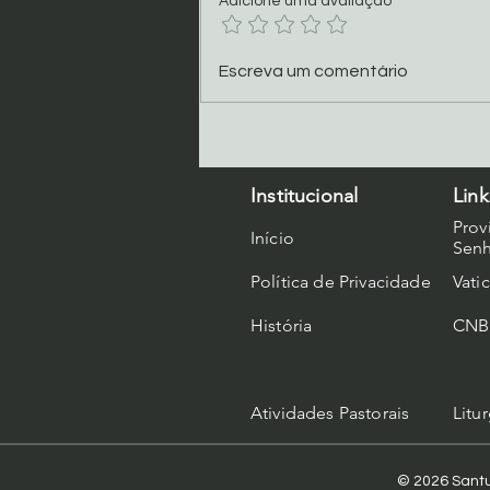
Adicione uma avaliação
Programação Oitava 2026
Escreva um comentário
Institucional
Link
Prov
Início
Senh
Política de Privacidade
Vati
História
CNB
Atividades Pastorais
Litur
© 2026 Santu