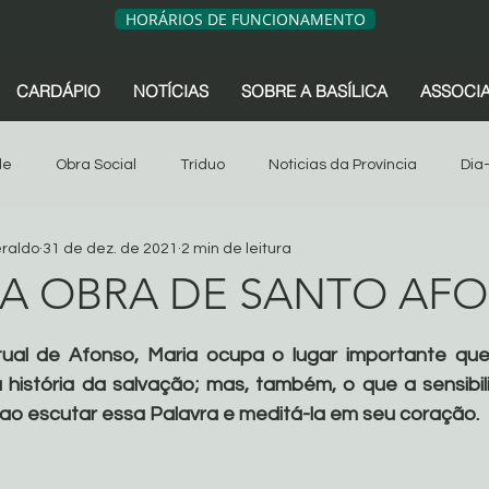
HORÁRIOS DE FUNCIONAMENTO
CARDÁPIO
NOTÍCIAS
SOBRE A BASÍLICA
ASSOCI
de
Obra Social
Tríduo
Noticias da Província
Dia
eraldo
31 de dez. de 2021
2 min de leitura
sociação dos Devotos
Tríduo
Obra Social
Oitava
NA OBRA DE SANTO AF
de 5 estrelas.
s da Província
São Geraldo
Artigos
Associação dos 
tual de Afonso, Maria ocupa o lugar importante que
história da salvação; mas, também, o que a sensibili
ao escutar essa Palavra e meditá-la em seu coração.
Sua comunidade
Oitava 2024