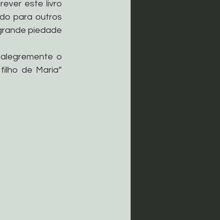
ver este livro 
do para outros 
 grande piedade 
alegremente o 
ilho de Maria” 