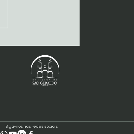
ionários Leigos
ntoristas realizam
grinação a Curvelo (MG)
Siga-nos nas redes sociais