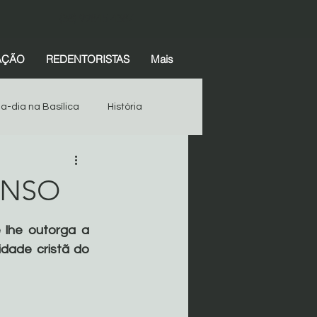
(38) 99845-4387
AÇÃO
REDENTORISTAS
Mais
-a-dia na Basílica
História
Espiritualidade
História
ONSO
Devotos
Começar
 lhe outorga a 
dade cristã do 