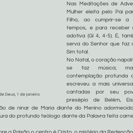
Nas Meditações de Adven
Mulher eleita pelo Pai pa
Filho, ao cumprir-se a 
tempos, e para receber n’
adotiva (Gl 4, 4-5). É, ta
serva do Senhor que faz 
Sim total.
No Natal, o coração napoli
se faz música; mas
contemplação profunda do
escreveu a mais universa
cantadas por seu pov
e Deus, 1 de janeiro.
presépio de Belém, Ei
nção de ninar de Maria diante do Menino adormecido.
ra do profundo teólogo diante da Palavra feita carne
e a Paixão o centro é Cristo, o mistério da Redenção.