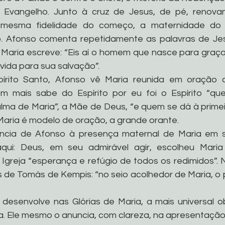
 Evangelho. Junto à cruz de Jesus, de pé, renovan
mesma fidelidade do começo, a maternidade do I
o. Afonso comenta repetidamente as palavras de Jesu
de Maria escreve: “Eis aí o homem que nasce para graça
vida para sua salvação”. 
rito Santo, Afonso vê Maria reunida em oração c
m mais sabe do Espírito por eu foi o Espírito “qu
lma de Maria”, a Mãe de Deus, “e quem se dá à prime
Maria é modelo de oração, a grande orante. 
ncia de Afonso à presença maternal de Maria em se
qui: Deus, em seu admirável agir, escolheu Mari
greja “esperança e refúgio de todos os redimidos”. 
s de Tomás de Kempis: “no seio acolhedor de Maria, o 
desenvolve nas Glórias de Maria, a mais universal o
a. Ele mesmo o anuncia, com clareza, na apresentação