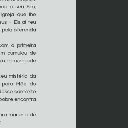
do o seu Sim, 
greja que lhe 
s – Eis aí teu 
 pela oferenda 
om a primeira 
em cumulou de 
ira comunidade 
u mistério da 
a para Mãe do 
Nesse contexto 
pobre encontra 
bra mariana de 
: