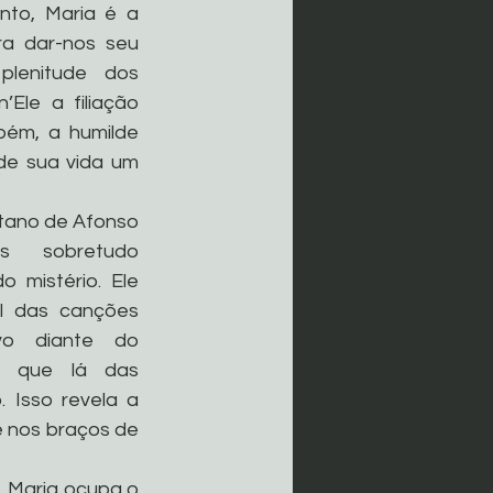
to, Maria é a 
ra dar-nos seu 
plenitude dos 
Ele a filiação 
mbém, a humilde 
de sua vida um 
tano de Afonso 
 sobretudo 
 mistério. Ele 
l das canções 
o diante do 
s que lá das 
 Isso revela a 
 nos braços de 
 Maria ocupa o 