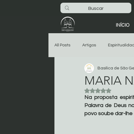
INÍCIO
All Posts
Artigos
Espiritualida
Basílica de São G
São Geraldo
Oitava
As
MARIA 
Avaliado com NaN 
Dia-a-dia na Basílica
Noticia
Na proposta espiri
Palavra de Deus na 
povo soube dar-lhe 
Começar
Sua comunidade