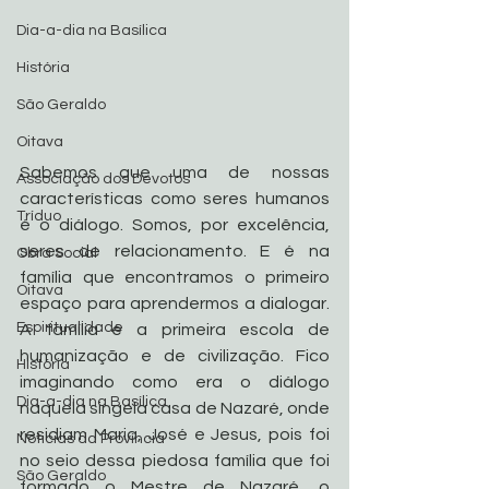
Dia-a-dia na Basílica
História
São Geraldo
Oitava
Sabemos que uma de nossas 
Associação dos Devotos
características como seres humanos 
Tríduo
é o diálogo. Somos, por excelência, 
seres de relacionamento. E é na 
Obra Social
família que encontramos o primeiro 
Oitava
espaço para aprendermos a dialogar. 
Espiritualidade
A família é a primeira escola de 
humanização e de civilização. Fico 
História
imaginando como era o diálogo 
Dia-a-dia na Basílica
naquela singela casa de Nazaré, onde 
residiam Maria, José e Jesus, pois foi 
Noticias da Província
no seio dessa piedosa família que foi 
São Geraldo
formado o Mestre de Nazaré, o 