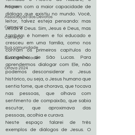
homem com a maior capacidade de 
Artigos
diálogo que existiu no mundo. Você, 
Associação dos Devotos
leitor, talvez esteja pensando: mas 
Começar
Jesus é Deus. Sim, Jesus é Deus, mas 
também é homem e foi educado e 
Começar
cresceu em uma família, como nos 
Sua comunidade
contam os primeiros capítulos do 
Evangelho de São Lucas. Para 
Sua comunidade
aprendermos dialogar com Ele, não 
Oitava 2024
podemos desconsiderar o Jesus 
histórico, ou seja, o Jesus humano que 
sentia fome, que chorava, que tocava 
nas pessoas, que olhava com 
sentimento de compaixão, que sabia 
escutar, que aproximava das 
pessoas, acolhia e curava.
Neste espaço falarei de três 
exemplos de diálogos de Jesus. O 