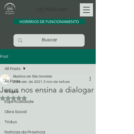
(38) 99845-4387
HORÁRIOS DE FUNCIONAMENTO
Post
All Posts
Basílica de São Geraldo
All Posts
2 de abr. de 2021
3 min de leitura
Jesus nos ensina a dialogar
Artigos
Avaliado com NaN de 5 estrelas.
Espiritualidade
Obra Social
Tríduo
Noticias da Província