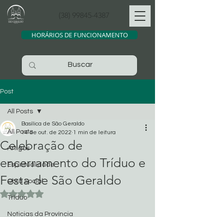
(38) 99845-4387
HORÁRIOS DE FUNCIONAMENTO
Post
All Posts
Basílica de São Geraldo
All Posts
14 de out. de 2022
1 min de leitura
Celebração de
Artigos
encerramento do Tríduo e
Espiritualidade
Festa de São Geraldo
Obra Social
Avaliado com NaN de 5 estrelas.
Tríduo
Noticias da Província