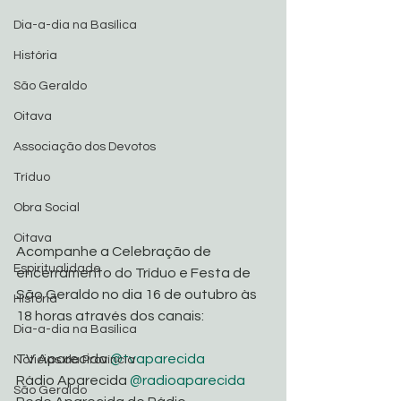
Dia-a-dia na Basílica
História
São Geraldo
Oitava
Associação dos Devotos
Tríduo
Obra Social
Oitava
Acompanhe a Celebração de 
Espiritualidade
encerramento do Tríduo e Festa de 
São Geraldo no dia 16 de outubro às 
História
18 horas através dos canais:
Dia-a-dia na Basílica
TV Aparecida 
@tvaparecida
Noticias da Província
Rádio Aparecida 
@radioaparecida
São Geraldo