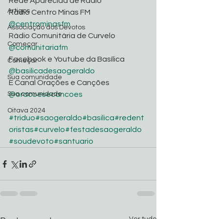
Rede Aparecida de Rádio
Artigos
Rádio Centro Minas FM 
@centrominasfm
Associação dos Devotos
Rádio Comunitária de Curvelo 
Começar
@comunitariafm
Facebook e Youtube da Basílica 
Começar
@basilicadesaogeraldo
Sua comunidade
E Canal Orações e Canções 
Sua comunidade
@oracoesecancoes
Oitava 2024
#triduo
#saogeraldo
#basilica
#redent
oristas
#curvelo
#festadesaogeraldo
#soudevoto
#santuario