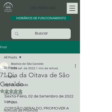
(38) 99845-4387
HORÁRIOS DE FUNCIONAMENTO
Post
All Posts
Basílica de São Geraldo
All Posts
5 de set. de 2022
1 min de leitura
7° Dia da Oitava de São
Artigos
Geraldo
Espiritualidade
Avaliado com NaN de 5 estrelas.
Obra Social
Sexta-Feira, 02 de Setembro de 2022 
Tríduo
- 7° DIA
COM SÃO GERALDO, PROMOVER A 
Noticias da Província