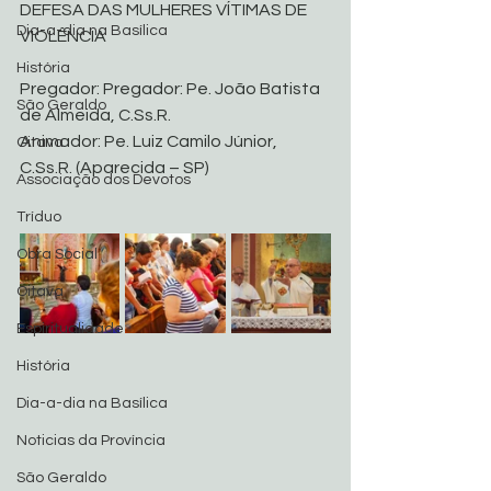
DEFESA DAS MULHERES VÍTIMAS DE 
Dia-a-dia na Basílica
VIOLÊNCIA
História
Pregador: Pregador: Pe. João Batista 
São Geraldo
de Almeida, C.Ss.R.
Animador: Pe. Luiz Camilo Júnior, 
Oitava
C.Ss.R. (Aparecida – SP)
Associação dos Devotos
Tríduo
Obra Social
Oitava
Espiritualidade
História
Dia-a-dia na Basílica
Noticias da Província
São Geraldo