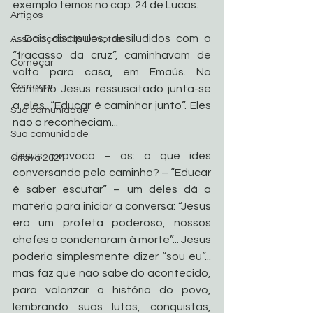
exemplo temos no cap. 24 de Lucas. 
Artigos
... Dois discípulos, desiludidos com o 
Associação dos Devotos
“fracasso da cruz”, caminhavam de 
Começar
volta para casa, em Emaús. No 
Começar
caminho Jesus ressuscitado junta-se 
a eles. “Educar é caminhar junto”. Eles 
Sua comunidade
não o reconheciam...
Sua comunidade
Jesus provoca – os: o que ides 
Oitava 2024
conversando pelo caminho? – “Educar 
é saber escutar” – um deles dá a 
matéria para iniciar a conversa: “Jesus 
era um profeta poderoso, nossos 
chefes o condenaram à morte”... Jesus 
poderia simplesmente dizer “sou eu”... 
mas faz que não sabe do acontecido, 
para valorizar a história do povo, 
lembrando suas lutas, conquistas, 