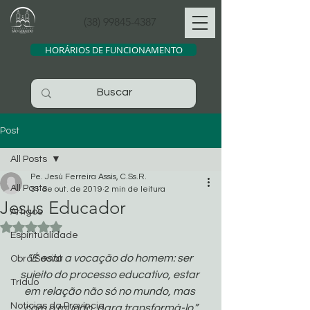
(38) 99845-4387
HORÁRIOS DE FUNCIONAMENTO
Post
All Posts
Pe. Jesú Ferreira Assis, C.Ss.R.
All Posts
31 de out. de 2019
2 min de leitura
Jesus Educador
Artigos
Avaliado com NaN de 5 estrelas.
Espiritualidade
“É esta a vocação do homem: ser 
Obra Social
sujeito do processo educativo, estar 
Tríduo
em relação não só no mundo, mas 
Noticias da Província
com o mundo, para transformá-lo.”