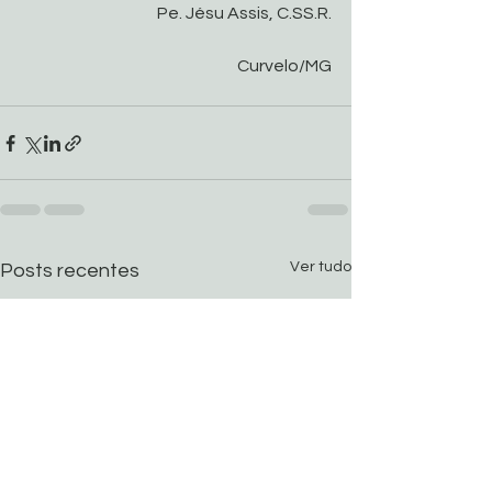
Pe. Jésu Assis, C.SS.R.
Curvelo/MG
Ver tudo
Posts recentes