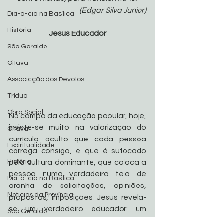
(Edgar Silva Junior)
Dia-a-dia na Basílica
História
Jesus Educador
São Geraldo
Oitava
Associação dos Devotos
Tríduo
Obra Social
No campo da educação popular, hoje, 
insiste-se muito na valorização do 
Oitava
currículo oculto que cada pessoa 
Espiritualidade
carrega consigo, e que é sufocado 
História
pela cultura dominante, que coloca a 
pessoa numa verdadeira teia de 
Dia-a-dia na Basílica
aranha de solicitações, opiniões, 
Noticias da Província
propostas, imposições. Jesus revela-
se um verdadeiro educador: um 
São Geraldo