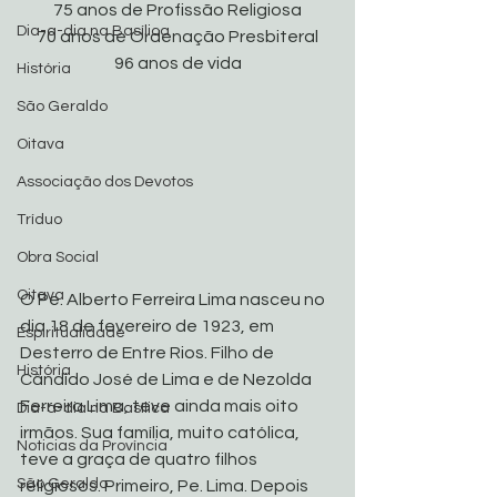
75 anos de Profissão Religiosa
Dia-a-dia na Basílica
70 anos de Ordenação Presbiteral
96 anos de vida
História
São Geraldo
Oitava
Associação dos Devotos
Tríduo
Obra Social
Oitava
O Pe. Alberto Ferreira Lima nasceu no 
dia 18 de fevereiro de 1923, em 
Espiritualidade
Desterro de Entre Rios. Filho de 
História
Cândido José de Lima e de Nezolda 
Ferreira Lima, teve ainda mais oito 
Dia-a-dia na Basílica
irmãos. Sua família, muito católica, 
Noticias da Província
teve a graça de quatro filhos 
São Geraldo
religiosos. Primeiro, Pe. Lima. Depois 