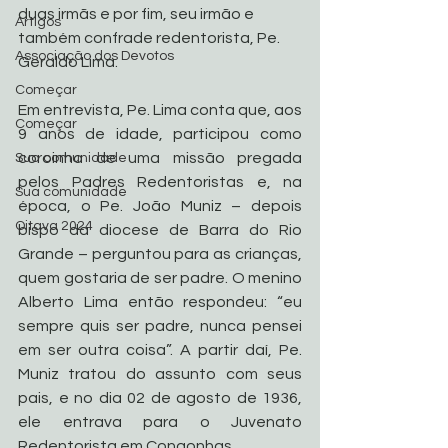
duas irmãs e por fim, seu irmão e 
Artigos
também confrade redentorista, Pe. 
Associação dos Devotos
Geraldo Lima.
Começar
Em entrevista, Pe. Lima conta que, aos 
Começar
9 anos de idade, participou como 
coroinha de uma missão pregada 
Sua comunidade
pelos Padres Redentoristas e, na 
Sua comunidade
época, o Pe. João Muniz – depois 
Oitava 2024
bispo da diocese de Barra do Rio 
Grande – perguntou para as crianças, 
quem gostaria de ser padre. O menino 
Alberto Lima então respondeu: “eu 
sempre quis ser padre, nunca pensei 
em ser outra coisa”. A partir daí, Pe. 
Muniz tratou do assunto com seus 
pais, e no dia 02 de agosto de 1936, 
ele entrava para o Juvenato 
Redentorista em Congonhas.