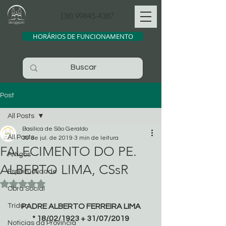
(38) 99845-4387
HORÁRIOS DE FUNCIONAMENTO
Post
All Posts
Basílica de São Geraldo
All Posts
30 de jul. de 2019
3 min de leitura
FALECIMENTO DO PE.
Artigos
ALBERTO LIMA, CSsR
Espiritualidade
Avaliado com NaN de 5 estrelas.
Obra Social
Tríduo
PADRE ALBERTO FERREIRA LIMA
* 18/02/1923 + 31/07/2019
Noticias da Província