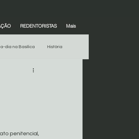
(38) 99845-4387
AÇÃO
REDENTORISTAS
Mais
-a-dia na Basílica
História
Espiritualidade
História
Devotos
Começar
ato penitencial, 