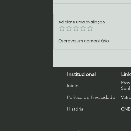
Adicione uma avaliação
Programação Oitava 2026
Escreva um comentário
Institucional
Link
Prov
Início
Senh
Política de Privacidade
Vati
História
CNB