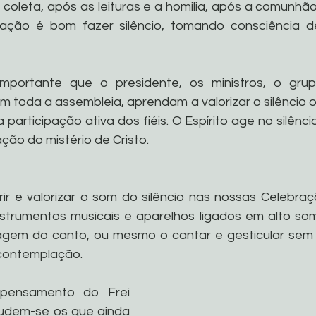
coleta, após as leituras e a homilia, após a comunhão
ração é bom fazer silêncio, tomando consciência d
importante que o presidente, os ministros, o gru
im toda a assembleia, aprendam a valorizar o silêncio o
a participação ativa dos fiéis. O Espírito age no silênci
ão do mistério de Cristo.
ir e valorizar o som do silêncio nas nossas Celebraçõ
strumentos musicais e aparelhos ligados em alto som
em do canto, ou mesmo o cantar e gesticular sem p
contemplação. 
pensamento do Frei 
Iludem-se os que ainda 