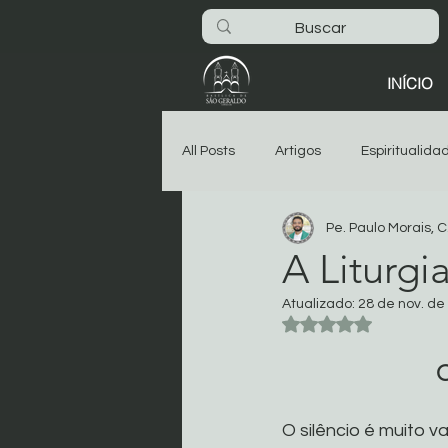
INÍCIO
All Posts
Artigos
Espiritualida
Pe. Paulo Morais, C
São Geraldo
Oitava
As
A Liturgi
Atualizado:
28 de nov. de
Dia-a-dia na Basílica
Noticia
Avaliado com NaN 
O
Começar
Sua comunidade
O silêncio é muito va