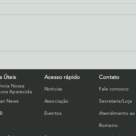
Viver bem é dar sentido à
Miss
vida: O marco inicial dos 300
Rede
anos de São Geraldo Majela
pere
s Úteis
Acesso rápido
Contato
íncia Nossa
Notícias
Fale conosco
ora Aparecida
can News
Associação
Secretaria/Loja
B
Eventos
Atendimento ao
Romeiro