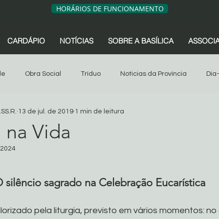
HORÁRIOS DE FUNCIONAMENTO
CARDÁPIO
NOTÍCIAS
SOBRE A BASÍLICA
ASSOCI
de
Obra Social
Tríduo
Noticias da Província
Dia
.SS.R.
13 de jul. de 2019
1 min de leitura
sociação dos Devotos
Tríduo
Obra Social
Oitava
a na Vida
 2024
s da Província
São Geraldo
Artigos
Associação dos 
de 5 estrelas.
 silêncio sagrado na Celebração Eucarística
Sua comunidade
Oitava 2024
lorizado pela liturgia, previsto em vários momentos: no 