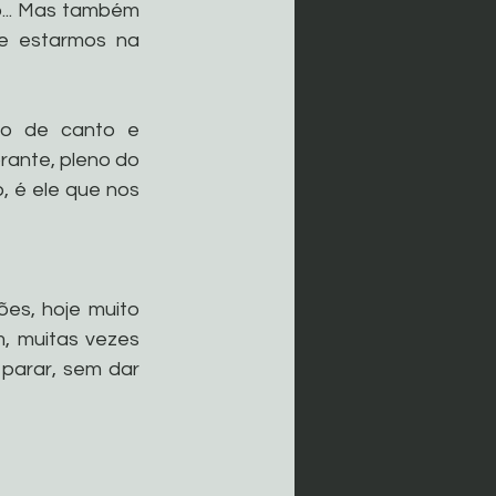
... Mas também 
e estarmos na 
po de canto e 
rante, pleno do 
o, é ele que nos 
es, hoje muito 
, muitas vezes 
arar, sem dar 