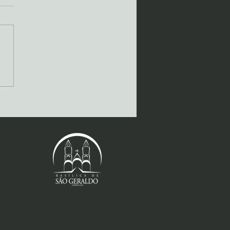
ionários Leigos
ntoristas realizam
grinação a Curvelo (MG)