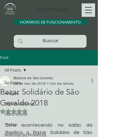
(38) 99845-4387
HORÁRIOS DE FUNCIONAMENTO
Post
All Posts
Basílica de São Geraldo
All Posts
29 de nov. de 2018
1 min de leitura
Bazar Solidário de São
Artigos
Geraldo 2018
Espiritualidade
Avaliado com NaN de 5 estrelas.
Obra Social
Tríduo
Está acontecendo no salão da 
Basílica o Bazar Solidário de São 
Noticias da Província