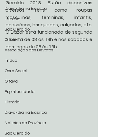
Geraldo 2018. Estão disponíveis 
Dia-a-dia na Basílica
diversos itens como roupas 
masculinas, femininas, infantis, 
História
acessórios, brinquedos, calçados, etc. 
São Geraldo
O Bazar está funcionado de segunda 
à sexta de 08 às 18h e nos sábados e 
Oitava
domingos de 08 às 13h.
Associação dos Devotos
Tríduo
Obra Social
Oitava
Espiritualidade
História
Dia-a-dia na Basílica
Noticias da Província
São Geraldo