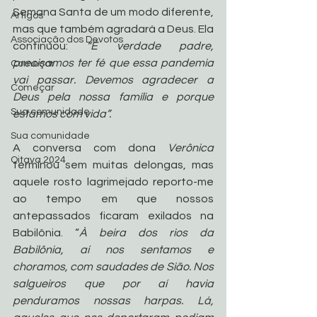
Semana Santa de um modo diferente, 
Artigos
mas que também agradará a Deus. Ela 
Associação dos Devotos
continuou: 
“É verdade padre, 
precisamos ter fé que essa pandemia 
Começar
vai passar. Devemos agradecer a 
Começar
Deus pela nossa família e porque 
Sua comunidade
estamos com vida”. 
Sua comunidade
A conversa com dona 
Verônica 
Oitava 2024
terminou sem muitas delongas, mas 
aquele rosto lagrimejado reporto-me 
ao tempo em que nossos 
antepassados ficaram exilados na 
Babilônia. “
À beira dos rios da 
Babilônia, aí nos sentamos e 
choramos, com saudades de Sião. Nos 
salgueiros que por aí havia 
penduramos nossas harpas. Lá, 