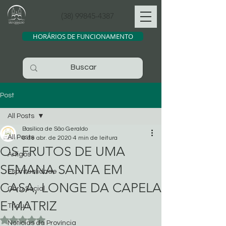
(38) 99845-4387
HORÁRIOS DE FUNCIONAMENTO
Post
All Posts
Basílica de São Geraldo
All Posts
6 de abr. de 2020
4 min de leitura
OS FRUTOS DE UMA
Artigos
SEMANA SANTA EM
Espiritualidade
CASA, LONGE DA CAPELA
Obra Social
E MATRIZ
Tríduo
Avaliado com NaN de 5 estrelas.
Noticias da Província