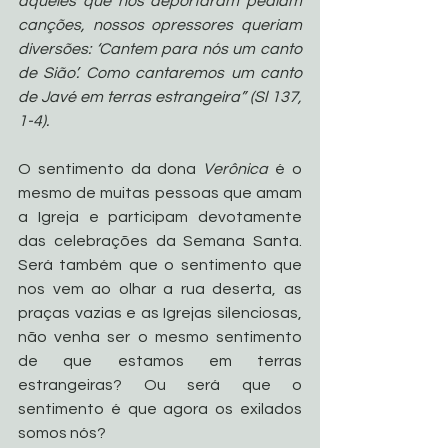
aqueles que nos deportaram pediam 
canções, nossos opressores queriam 
diversões: ‘Cantem para nós um canto 
de Sião’. Como cantaremos um canto 
de Javé em terras estrangeira” (Sl 137, 
1-4). 
O sentimento da dona 
Verônica
 é o 
mesmo de muitas pessoas que amam 
a Igreja e participam devotamente 
das celebrações da Semana Santa. 
Será também que o sentimento que 
nos vem ao olhar a rua deserta, as 
praças vazias e as Igrejas silenciosas, 
não venha ser o mesmo sentimento 
de que estamos em terras 
estrangeiras? Ou será que o 
sentimento é que agora os exilados 
somos nós?