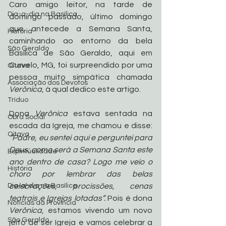
Caro amigo leitor, na tarde de 
Dia-a-dia na Basílica
domingo passado, último domingo 
que antecede a Semana Santa, 
História
caminhando ao entorno da bela 
São Geraldo
Basílica de São Geraldo, aqui em 
Curvelo, MG, foi surpreendido por uma 
Oitava
pessoa muito simpática chamada 
Associação dos Devotos
Verônica
, à qual dedico este artigo.
Tríduo
Dona 
Verônica
 estava sentada na 
Obra Social
escada da Igreja, me chamou e disse: 
Oitava
“Padre, eu sentei aqui e perguntei para 
Deus: como será a Semana Santa este 
Espiritualidade
ano dentro de casa? Logo me veio o 
História
choro por lembrar das belas 
Dia-a-dia na Basílica
celebrações, procissões, cenas 
teatrais e Igrejas lotadas”. 
Pois é dona 
Noticias da Província
Verônica
, estamos vivendo um novo 
São Geraldo
jeito de ser Igreja e vamos celebrar a 