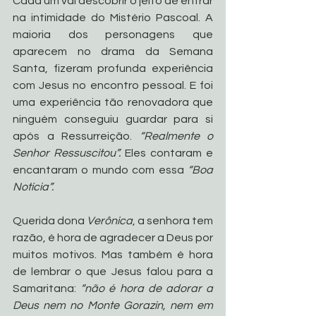
Cada um vai descobrir o jeito de entrar 
na intimidade do Mistério Pascoal. A 
maioria dos personagens que 
aparecem no drama da Semana 
Santa, fizeram profunda experiência 
com Jesus no encontro pessoal. E foi 
uma experiência tão renovadora que 
ninguém conseguiu guardar para si 
após a Ressurreição. 
“Realmente o 
Senhor Ressuscitou”.
 Eles contaram e 
encantaram o mundo com essa 
“Boa 
Notícia”.
Querida dona 
Verônica
, a senhora tem 
razão, é hora de agradecer a Deus por 
muitos motivos. Mas também é hora 
de lembrar o que Jesus falou para a 
Samaritana:
 “não é hora de adorar a 
Deus nem no Monte Gorazin, nem em 