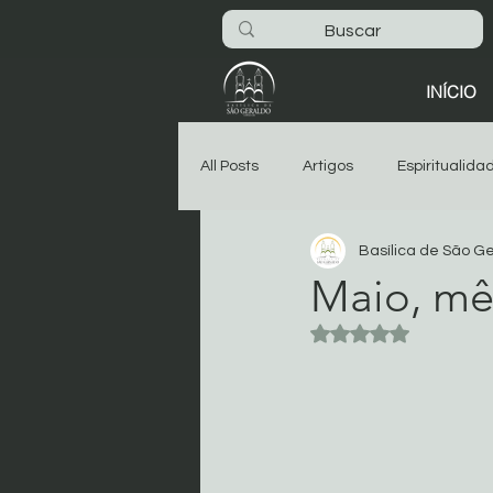
INÍCIO
All Posts
Artigos
Espiritualida
Basílica de São G
São Geraldo
Oitava
As
Maio, mê
Avaliado com NaN 
Dia-a-dia na Basílica
Noticia
Começar
Sua comunidade