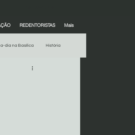
(38) 99845-4387
AÇÃO
REDENTORISTAS
Mais
-a-dia na Basílica
História
Espiritualidade
História
Devotos
Começar