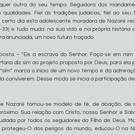
uer outra do seu tempo. Seguidora dos mandament
qualidades. Fiel às tradições judaicas, fiel ao seu
, certo dia esta adolescente moradora de Nazaré rece
6-33) e tudo muda: na sua vida e na própria história 
a anunciada, um novo futuro traçado.
posta – "Eis a escrava do Senhor. Faça-se em mim 
 Maria diz sim ao projeto proposto por Deus, para ela p
“sim” marca o início de um novo tempo e da admiraçã
a conviverem. Desse modo se inicia a participação de 
de Nazaré tornou-se modelo de fé, de doação, de s
róximo. Sua relação com Cristo, nosso Senhor e Salv
udada por todos os seguidores do Filho de Deus. Mar
, protegeu-O dos perigos do mundo, educou-O na fé 