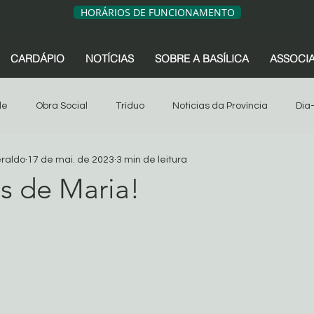
HORÁRIOS DE FUNCIONAMENTO
CARDÁPIO
NOTÍCIAS
SOBRE A BASÍLICA
ASSOCI
de
Obra Social
Tríduo
Noticias da Província
Dia
eraldo
17 de mai. de 2023
3 min de leitura
sociação dos Devotos
Tríduo
Obra Social
Oitava
s de Maria!
de 5 estrelas.
s da Província
São Geraldo
Artigos
Associação dos 
Sua comunidade
Oitava 2024