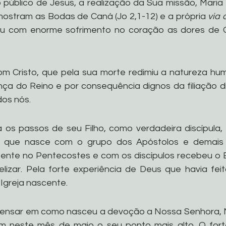
o público de Jesus, a realização da Sua missão, Maria
ostram as Bodas de Caná (Jo 2,1-12) e a própria 
via 
u com enorme sofrimento no coração as dores de Cri
om Cristo, que pela sua morte redimiu a natureza h
ça do Reino e por consequência dignos da filiação div
os nós.
a os passos de seu Filho, como verdadeira discípula
a que nasce com o grupo dos Apóstolos e demais 
ente no Pentecostes e com os discípulos recebeu o Es
izar. Pela forte experiência de Deus que havia feit
Igreja nascente.
o pensar em como nasceu a devoção a Nossa Senhora, 
m neste mês de maio o seu ponto mais alto. O fort