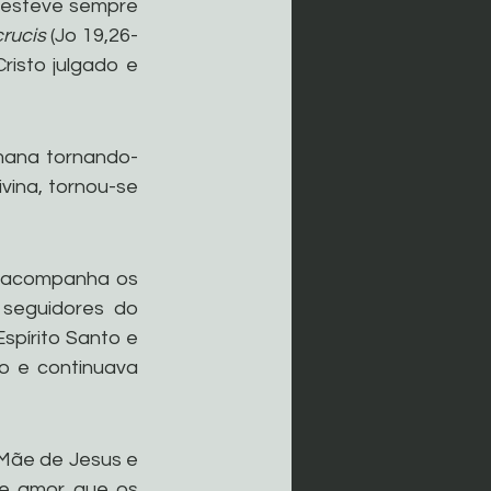
 esteve sempre 
crucis 
(Jo 19,26-
sto julgado e 
umana tornando-
ina, tornou-se 
, acompanha os 
seguidores do 
pírito Santo e 
o e continuava 
Mãe de Jesus e 
e amor que os 