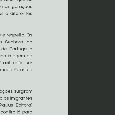
emais gerações 
s a diferentes 
e respeito. Os 
a Senhora da 
de Portugal e 
ena imagem da 
asil, após ser 
amada Rainha e 
oções surgiram 
 os imigrantes 
ulus Editora) 
onfira lá para 