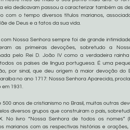
s a ela dedicavam passou a caracterizar também as d
do com o tempo diversos títulos marianos, associado
Mãe de Deus e a fatos da sua vida.
o com Nossa Senhora sempre foi de grande intimidade 
xeram as primeiras devoções, sobretudo a Noss
ada pelo Rei D. João IV como a verdadeira rainha 
 todos os países de língua portuguesa. É uma pequ
o, por sinal, que deu origem à maior devoção do Br
Paraíba no ano 1717: Nossa Senhora Aparecida, procl
 em 1931.
 500 anos de cristianismo no Brasil, muitas outras dev
elos diversos grupos que construíram o país, sobretudo
X. No livro “Nossa Senhora de todos os nomes” (Pa
os marianos com as respectivas histórias e orações, c