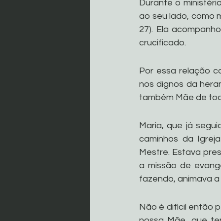
Durante o ministéri
ao seu lado, como m
27). Ela acompanho
crucificado.
Por essa relação c
nos dignos da heran
também Mãe de tod
Maria, que já segui
caminhos da Igrej
Mestre. Estava pres
a missão de evangel
fazendo, animava a 
Não é difícil entã
nossa Mãe, que te