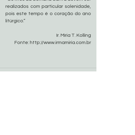
realizados com particular solenidade, 
pois este tempo é o coração do ano 
litúrgico.”
Ir. Míria T. Kolling
Fonte: http://www.irmamiria.com.br
Ver tudo
Posts recentes