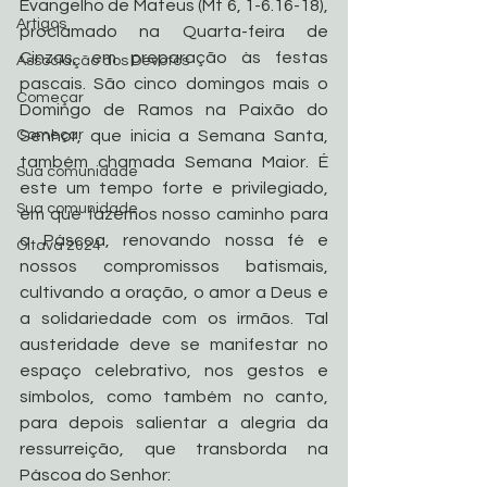
Evangelho de Mateus (Mt 6, 1-6.16-18), 
Artigos
proclamado na Quarta-feira de 
Cinzas, em preparação às festas 
Associação dos Devotos
pascais. São cinco domingos mais o 
Começar
Domingo de Ramos na Paixão do 
Começar
Senhor, que inicia a Semana Santa, 
também chamada Semana Maior. É 
Sua comunidade
este um tempo forte e privilegiado, 
Sua comunidade
em que fazemos nosso caminho para 
a Páscoa, renovando nossa fé e 
Oitava 2024
nossos compromissos batismais, 
cultivando a oração, o amor a Deus e 
a solidariedade com os irmãos. Tal 
austeridade deve se manifestar no 
espaço celebrativo, nos gestos e 
símbolos, como também no canto, 
para depois salientar a alegria da 
ressurreição, que transborda na 
Páscoa do Senhor: