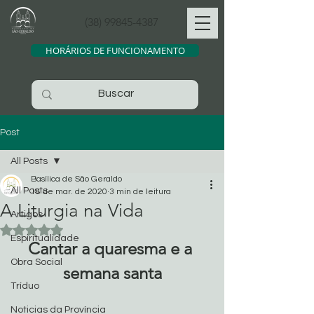
(38) 99845-4387
HORÁRIOS DE FUNCIONAMENTO
Post
All Posts
Basílica de São Geraldo
All Posts
18 de mar. de 2020
3 min de leitura
A Liturgia na Vida
Artigos
Avaliado com NaN de 5 estrelas.
Espiritualidade
Cantar a quaresma e a 
Obra Social
semana santa
Tríduo
Noticias da Província