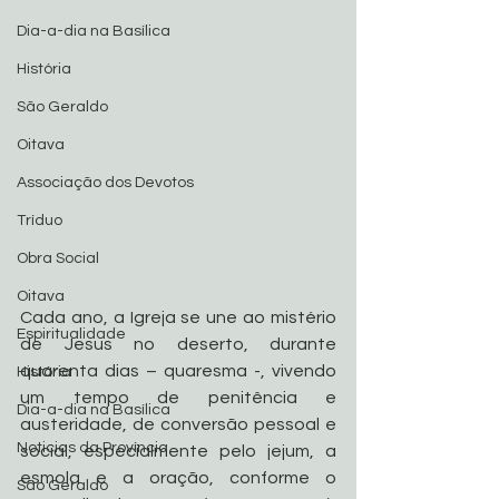
Dia-a-dia na Basílica
História
São Geraldo
Oitava
Associação dos Devotos
Tríduo
Obra Social
Oitava
Cada ano, a Igreja se une ao mistério 
Espiritualidade
de Jesus no deserto, durante 
quarenta dias – quaresma -, vivendo 
História
um tempo de penitência e 
Dia-a-dia na Basílica
austeridade, de conversão pessoal e 
Noticias da Província
social, especialmente pelo jejum, a 
esmola e a oração, conforme o 
São Geraldo