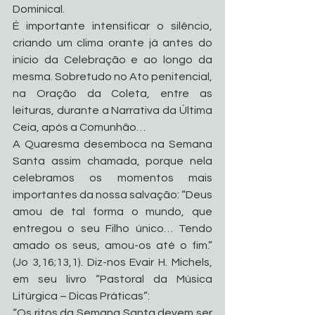
Dominical.
É importante intensificar o silêncio, 
criando um clima orante já antes do 
início da Celebração e ao longo da 
mesma. Sobretudo no Ato penitencial, 
na Oração da Coleta, entre as 
leituras, durante a Narrativa da Última 
Ceia, após a Comunhão…
A Quaresma desemboca na Semana 
Santa assim chamada, porque nela 
celebramos os momentos mais 
importantes da nossa salvação: “Deus 
amou de tal forma o mundo, que 
entregou o seu Filho único… Tendo 
amado os seus, amou-os até o fim.” 
(Jo 3,16;13,1). Diz-nos Evair H. Michels, 
em seu livro “Pastoral da Música 
Litúrgica – Dicas Práticas”:
“Os ritos da Semana Santa devem ser 