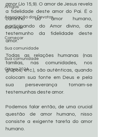
amor (Jo 15,9). O amor de Jesus revela 
Artigos
a fidelidade deste amor do Pai. É o 
Associação dos Devotos
caminho do amor humano, 
participando do Amor divino, dar 
Começar
testemunho da fidelidade deste 
Começar
amor. 
Sua comunidade
Todas as relações humanas (nas 
Sua comunidade
famílias, nas comunidades, nos 
Oitava 2024
grupos, etc.), são autênticas, quando 
colocam sua fonte em Deus e pela 
sua perseverança tornam-se 
testemunhas deste amor.
Podemos falar então, de uma crucial 
questão de amor humano, nisso 
consiste a exigente tarefa do amor 
humano.