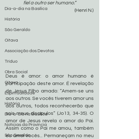
fiel a outro ser humano.”
Dia-a-dia na Basílica
(Henri N.)
História
São Geraldo
Oitava
Associação dos Devotos
Tríduo
Obra Social
Deus é amor: o amor humano é 
Oitava
participação deste amor. É revelação 
de Jesus Filho amado: “Amem-se uns 
Espiritualidade
aos outros. Se vocês tiverem amor uns 
História
aos outros, todos reconhecerão que 
sois meus discípulos” (Jo13, 34-35). O 
Dia-a-dia na Basílica
amor de Jesus revela o amor do Pai. 
Noticias da Província
Assim como o Pai me amou, também 
São Geraldo
eu amei vocês... Permaneçam no meu 