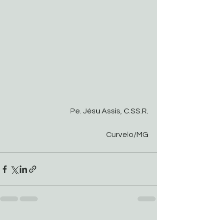
Pe. Jésu Assis, C.SS.R.
Curvelo/MG