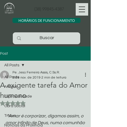
(38) 99845-4387
HORÁRIOS DE FUNCIONAMENTO
Post
All Posts
Pe. Jesú Ferreira Assis, C.Ss.R.
All Posts
5 de nov. de 2019
2 min de leitura
A exigente tarefa do Amor
Artigos
humano
Espiritualidade
Avaliado com NaN de 5 estrelas.
Obra Social
Tríduo
“Amar é corporizar, digamos assim, o 
amor infinito de Deus, numa comunhão 
Noticias da Província