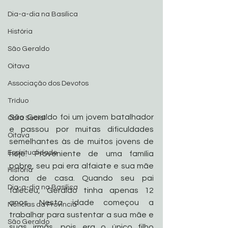
Dia-a-dia na Basílica
História
São Geraldo
Oitava
Associação dos Devotos
Tríduo
São Geraldo foi um jovem batalhador 
Obra Social
e passou por muitas dificuldades 
Oitava
semelhantes às de muitos jovens de 
Espiritualidade
hoje. Proveniente de uma família 
pobre, seu pai era alfaiate e sua mãe 
História
dona de casa. Quando seu pai 
Dia-a-dia na Basílica
faleceu, Geraldo tinha apenas 12 
anos. Nesta idade começou a 
Noticias da Província
trabalhar para sustentar a sua mãe e 
São Geraldo
suas irmãs, pois era o único filho 