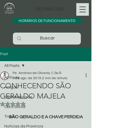
(38) 99845-4387
HORÁRIOS DE FUNCIONAMENTO
Post
All Posts
Pe. Américo de Oliveira, C.Ss.R.
All Posts
1 de ago. de 2019
2 min de leitura
CONHECENDO SÃO
Artigos
GERALDO MAJELA
Espiritualidade
Avaliado com NaN de 5 estrelas.
Obra Social
Tríduo
SÃO GERALDO E A CHAVE PERDIDA
Noticias da Província