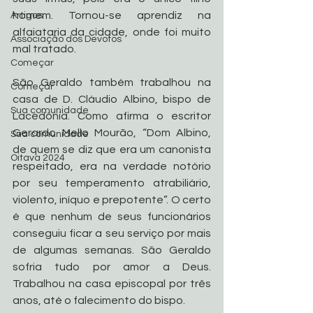
homem. Tornou-se aprendiz na 
Artigos
alfaiataria da cidade, onde foi muito 
Associação dos Devotos
mal tratado.
Começar
São Geraldo também trabalhou na 
Começar
casa de D. Cláudio Albino, bispo de 
Sua comunidade
Lacedônia. Como afirma o escritor 
Gerardo Mello Mourão, “Dom Albino, 
Sua comunidade
de quem se diz que era um canonista 
Oitava 2024
respeitado, era na verdade notório 
por seu temperamento atrabiliário, 
violento, iníquo e prepotente”. O certo 
é que nenhum de seus funcionários 
conseguiu ficar a seu serviço por mais 
de algumas semanas. São Geraldo 
sofria tudo por amor a Deus. 
Trabalhou na casa episcopal por três 
anos, até o falecimento do bispo.