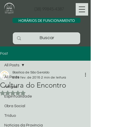
(38) 99845-4387
HORÁRIOS DE FUNCIONAMENTO
Post
All Posts
Basílica de São Geraldo
All Posts
8 de fev. de 2018
2 min de leitura
Cultura do Encontro
Artigos
Avaliado com NaN de 5 estrelas.
Espiritualidade
Obra Social
Tríduo
Noticias da Província