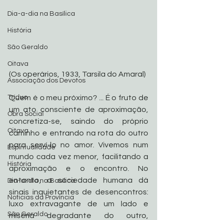
Dia-a-dia na Basílica
História
São Geraldo
Oitava
(Os operários, 1933, Tarsila do Amaral)
Associação dos Devotos
Tríduo
Quem é o meu próximo? ... É o fruto de 
um ato consciente de aproximação, 
Obra Social
concretiza-se, saindo do próprio 
Oitava
caminho e entrando na rota do outro 
para serví-lo no amor. Vivemos num 
Espiritualidade
mundo cada vez menor, facilitando a 
História
aproximação e o encontro. No 
entanto, a sociedade humana dá 
Dia-a-dia na Basílica
sinais inquietantes de desencontros: 
Noticias da Província
luxo extravagante de um lado e 
São Geraldo
miséria degradante do outro, 