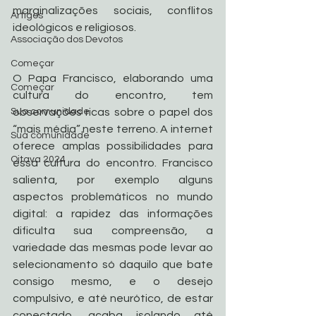
marginalizações sociais, conflitos 
Artigos
ideológicos e religiosos.
Associação dos Devotos
Começar
O Papa Francisco, elaborando uma 
Começar
cultura do encontro, tem 
Sua comunidade
observações ricas sobre o papel dos 
“mais média” neste terreno. A internet 
Sua comunidade
oferece amplas possibilidades para 
Oitava 2024
essa cultura do encontro. Francisco 
salienta, por exemplo alguns 
aspectos problemáticos no mundo 
digital: a rapidez das informações 
dificulta sua compreensão, a 
variedade das mesmas pode levar ao 
selecionamento só daquilo que bate 
consigo mesmo, e o desejo 
compulsivo, e até neurótico, de estar 
conectado, acaba isolando até 