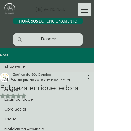
(38) 99845-4387
HORÁRIOS DE FUNCIONAMENTO
Post
All Posts
Basílica de São Geraldo
All Posts
31 de jan. de 2018
2 min de leitura
Pobreza enriquecedora
Artigos
Avaliado com NaN de 5 estrelas.
Espiritualidade
Obra Social
Tríduo
Noticias da Província