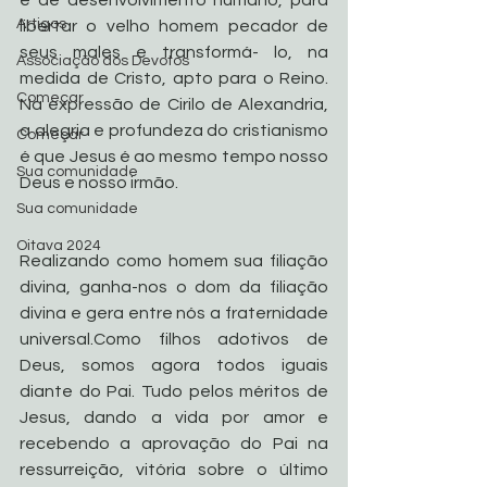
Artigos
libertar o velho homem pecador de 
seus males e transformá- lo, na 
Associação dos Devotos
medida de Cristo, apto para o Reino. 
Começar
Na expressão de Cirilo de Alexandria, 
a alegria e profundeza do cristianismo 
Começar
é que Jesus é ao mesmo tempo nosso 
Sua comunidade
Deus e nosso irmão. 
Sua comunidade
Oitava 2024
Realizando como homem sua filiação 
divina, ganha-nos o dom da filiação 
divina e gera entre nós a fraternidade 
universal.Como filhos adotivos de 
Deus, somos agora todos iguais 
diante do Pai. Tudo pelos méritos de 
Jesus, dando a vida por amor e 
recebendo a aprovação do Pai na 
ressurreição, vitória sobre o último 