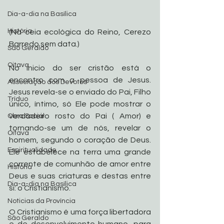
Dia-a-dia na Basílica
História
(Na ceia ecológica do Reino, Cerezo 
Barredo sem data.)
São Geraldo
Oitava
No inicio do ser cristão está o 
encontro com a pessoa de Jesus. 
Associação dos Devotos
Jesus revela-se o enviado do Pai, Filho 
Tríduo
único, íntimo, só Ele pode mostrar o 
verdadeiro rosto do Pai ( Amor) e 
Obra Social
tornando-se um de nós, revelar o 
Oitava
homem, segundo o coração de Deus. 
Espiritualidade
Ele estabelece na terra uma grande 
corrente de comunhão de amor entre 
História
Deus e suas criaturas e destas entre 
Dia-a-dia na Basílica
si: o Cristianismo.
Noticias da Província
O Cristianismo é uma força libertadora 
São Geraldo
e de desenvolvimento humano, para 