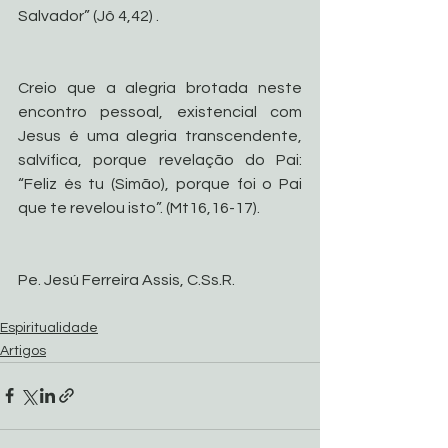
Salvador” (Jô 4,42) .
Creio que a alegria brotada neste 
encontro pessoal, existencial com 
Jesus é uma alegria transcendente, 
salvífica, porque revelação do Pai: 
“Feliz és tu (Simão), porque foi o Pai 
que te revelou isto”. (Mt16,16-17).
Pe. Jesú Ferreira Assis, C.Ss.R.
Espiritualidade
Artigos