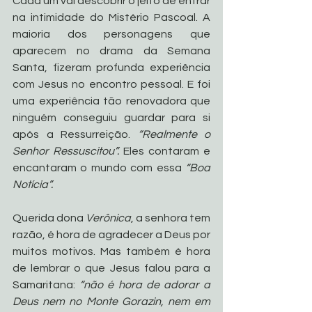
Cada um vai descobrir o jeito de entrar 
na intimidade do Mistério Pascoal. A 
maioria dos personagens que 
aparecem no drama da Semana 
Santa, fizeram profunda experiência 
com Jesus no encontro pessoal. E foi 
uma experiência tão renovadora que 
ninguém conseguiu guardar para si 
após a Ressurreição. 
“Realmente o 
Senhor Ressuscitou”.
 Eles contaram e 
encantaram o mundo com essa 
“Boa 
Notícia”.
Querida dona 
Verônica
, a senhora tem 
razão, é hora de agradecer a Deus por 
muitos motivos. Mas também é hora 
de lembrar o que Jesus falou para a 
Samaritana:
 “não é hora de adorar a 
Deus nem no Monte Gorazin, nem em 