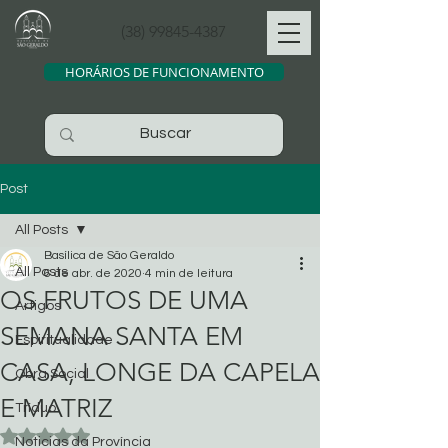
(38) 99845-4387
HORÁRIOS DE FUNCIONAMENTO
Post
All Posts
Basílica de São Geraldo
All Posts
6 de abr. de 2020
4 min de leitura
OS FRUTOS DE UMA
Artigos
SEMANA SANTA EM
Espiritualidade
CASA, LONGE DA CAPELA
Obra Social
E MATRIZ
Tríduo
Avaliado com NaN de 5 estrelas.
Noticias da Província