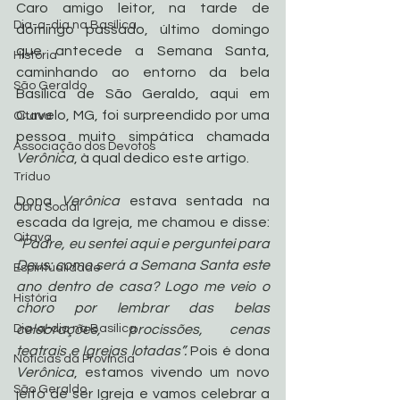
Caro amigo leitor, na tarde de 
Dia-a-dia na Basílica
domingo passado, último domingo 
que antecede a Semana Santa, 
História
caminhando ao entorno da bela 
São Geraldo
Basílica de São Geraldo, aqui em 
Curvelo, MG, foi surpreendido por uma 
Oitava
pessoa muito simpática chamada 
Associação dos Devotos
Verônica
, à qual dedico este artigo.
Tríduo
Dona 
Verônica
 estava sentada na 
Obra Social
escada da Igreja, me chamou e disse: 
Oitava
“Padre, eu sentei aqui e perguntei para 
Deus: como será a Semana Santa este 
Espiritualidade
ano dentro de casa? Logo me veio o 
História
choro por lembrar das belas 
Dia-a-dia na Basílica
celebrações, procissões, cenas 
teatrais e Igrejas lotadas”. 
Pois é dona 
Noticias da Província
Verônica
, estamos vivendo um novo 
São Geraldo
jeito de ser Igreja e vamos celebrar a 