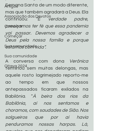
Semana Santa de um modo diferente, 
Artigos
mas que também agradará a Deus. Ela 
Associação dos Devotos
continuou: 
“É verdade padre, 
precisamos ter fé que essa pandemia 
Começar
vai passar. Devemos agradecer a 
Começar
Deus pela nossa família e porque 
Sua comunidade
estamos com vida”. 
Sua comunidade
A conversa com dona 
Verônica 
Oitava 2024
terminou sem muitas delongas, mas 
aquele rosto lagrimejado reporto-me 
ao tempo em que nossos 
antepassados ficaram exilados na 
Babilônia. “
À beira dos rios da 
Babilônia, aí nos sentamos e 
choramos, com saudades de Sião. Nos 
salgueiros que por aí havia 
penduramos nossas harpas. Lá, 