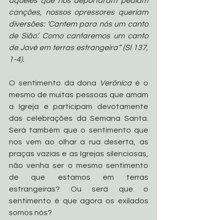
aqueles que nos deportaram pediam 
canções, nossos opressores queriam 
diversões: ‘Cantem para nós um canto 
de Sião’. Como cantaremos um canto 
de Javé em terras estrangeira” (Sl 137, 
1-4). 
O sentimento da dona 
Verônica
 é o 
mesmo de muitas pessoas que amam 
a Igreja e participam devotamente 
das celebrações da Semana Santa. 
Será também que o sentimento que 
nos vem ao olhar a rua deserta, as 
praças vazias e as Igrejas silenciosas, 
não venha ser o mesmo sentimento 
de que estamos em terras 
estrangeiras? Ou será que o 
sentimento é que agora os exilados 
somos nós?