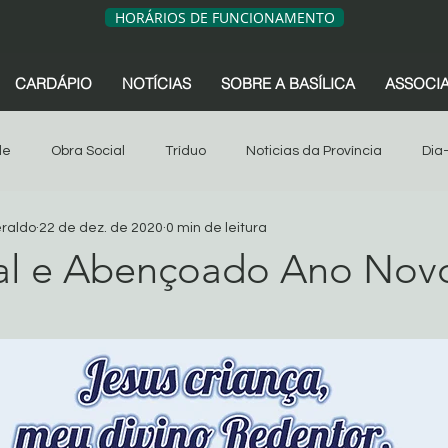
HORÁRIOS DE FUNCIONAMENTO
CARDÁPIO
NOTÍCIAS
SOBRE A BASÍLICA
ASSOCI
de
Obra Social
Tríduo
Noticias da Província
Dia
eraldo
22 de dez. de 2020
0 min de leitura
sociação dos Devotos
Tríduo
Obra Social
Oitava
tal e Abençoado Ano Nov
de 5 estrelas.
s da Província
São Geraldo
Artigos
Associação dos 
Sua comunidade
Oitava 2024