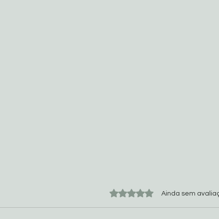
Avaliado com 0 de 5 estrela
Ainda sem avalia