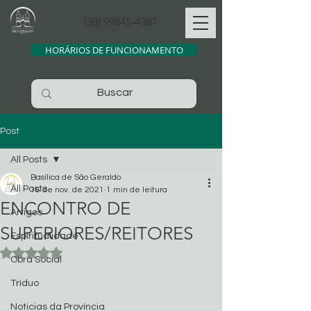
(38) 99845-4387
HORÁRIOS DE FUNCIONAMENTO
Post
All Posts
Basílica de São Geraldo
All Posts
16 de nov. de 2021
1 min de leitura
ENCONTRO DE
Artigos
SUPERIORES/REITORES
Espiritualidade
Avaliado com NaN de 5 estrelas.
Obra Social
Tríduo
Noticias da Província