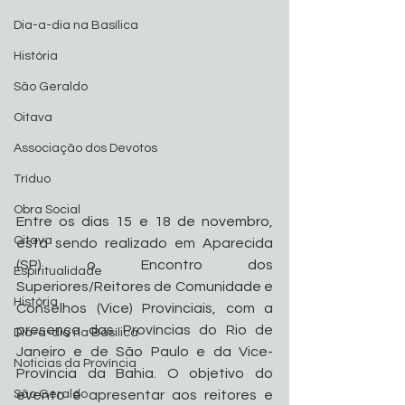
Dia-a-dia na Basílica
História
São Geraldo
Oitava
Associação dos Devotos
Tríduo
Obra Social
Entre os dias 15 e 18 de novembro, 
Oitava
está sendo realizado em Aparecida 
(SP) o Encontro dos 
Espiritualidade
Superiores/Reitores de Comunidade e 
História
Conselhos (Vice) Provinciais, com a 
presença das Províncias do Rio de 
Dia-a-dia na Basílica
Janeiro e de São Paulo e da Vice-
Noticias da Província
Província da Bahia. O objetivo do 
São Geraldo
evento é apresentar aos reitores e 