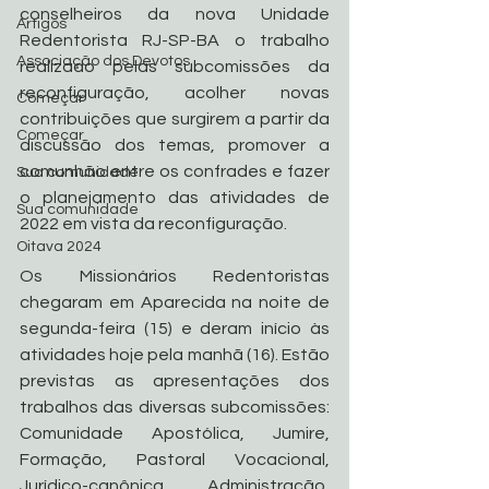
conselheiros da nova Unidade 
Artigos
Redentorista RJ-SP-BA o trabalho 
Associação dos Devotos
realizado pelas subcomissões da 
reconfiguração, acolher novas 
Começar
contribuições que surgirem a partir da 
Começar
discussão dos temas, promover a 
comunhão entre os confrades e fazer 
Sua comunidade
o planejamento das atividades de 
Sua comunidade
2022 em vista da reconfiguração.
Oitava 2024
Os Missionários Redentoristas 
chegaram em Aparecida na noite de 
segunda-feira (15) e deram início às 
atividades hoje pela manhã (16). Estão 
previstas as apresentações dos 
trabalhos das diversas subcomissões: 
Comunidade Apostólica, Jumire, 
Formação, Pastoral Vocacional, 
Jurídico-canônica, Administração, 