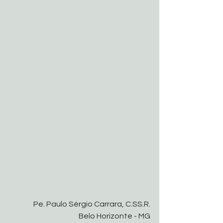
Pe. Paulo Sérgio Carrara, C.SS.R.
Belo Horizonte - MG