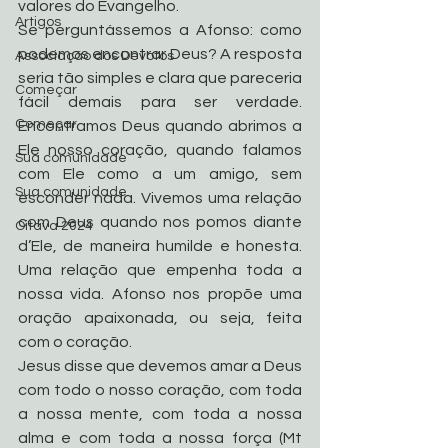
valores do Evangelho.
Artigos
Se perguntássemos a Afonso: como 
podemos encontrar Deus? A resposta 
Associação dos Devotos
seria tão simples e clara que pareceria 
Começar
fácil demais para ser verdade. 
Começar
Encontramos Deus quando abrimos a 
Ele nosso coração, quando falamos 
Sua comunidade
com Ele como a um amigo, sem 
Sua comunidade
esconder nada. Vivemos uma relação 
com Deus quando nos pomos diante 
Oitava 2024
d’Ele, de maneira humilde e honesta. 
Uma relação que empenha toda a 
nossa vida. Afonso nos propõe uma 
oração apaixonada, ou seja, feita 
com o coração.
Jesus disse que devemos amar a Deus 
com todo o nosso coração, com toda 
a nossa mente, com toda a nossa 
alma e com toda a nossa força (Mt 