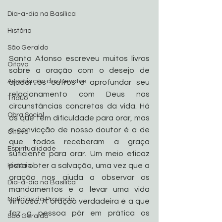
Dia-a-dia na Basílica
História
São Geraldo
Santo Afonso escreveu muitos livros 
Oitava
sobre a oração com o desejo de 
Associação dos Devotos
ajudar os outros a aprofundar seu 
relacionamento com Deus nas 
Tríduo
circunstâncias concretas da vida. Há 
Obra Social
os que têm dificuldade para orar, mas 
a convicção de nosso doutor é a de 
Oitava
que todos receberam a graça 
Espiritualidade
suficiente para orar. Um meio eficaz 
para obter a salvação, uma vez que a 
História
oração nos ajuda a observar os 
Dia-a-dia na Basílica
mandamentos e a levar uma vida 
Noticias da Província
virtuosa. A oração verdadeira é a que 
faz a pessoa pôr em prática os 
São Geraldo