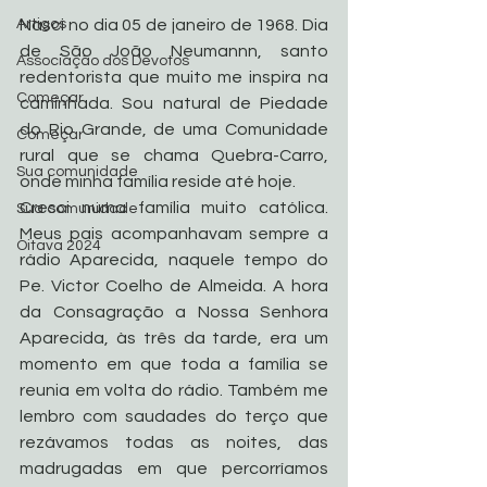
Artigos
Nasci no dia 05 de janeiro de 1968. Dia 
de São João Neumannn, santo 
Associação dos Devotos
redentorista que muito me inspira na 
Começar
caminhada. Sou natural de Piedade 
do Rio Grande, de uma Comunidade 
Começar
rural que se chama Quebra-Carro, 
Sua comunidade
onde minha família reside até hoje.
Cresci numa família muito católica. 
Sua comunidade
Meus pais acompanhavam sempre a 
Oitava 2024
rádio Aparecida, naquele tempo do 
Pe. Victor Coelho de Almeida. A hora 
da Consagração a Nossa Senhora 
Aparecida, às três da tarde, era um 
momento em que toda a família se 
reunia em volta do rádio. Também me 
lembro com saudades do terço que 
rezávamos todas as noites, das 
madrugadas em que percorríamos 