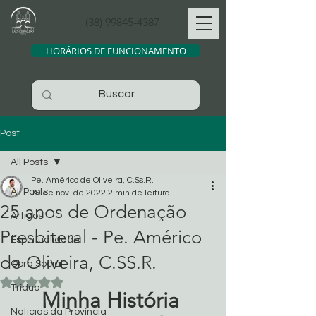
(38) 99845-4387
HORÁRIOS DE FUNCIONAMENTO
Post
All Posts
Pe. Américo de Oliveira, C.Ss.R.
All Posts
10 de nov. de 2022
2 min de leitura
25 anos de Ordenação
Artigos
Presbiteral - Pe. Américo
Espiritualidade
de Oliveira, C.SS.R.
Obra Social
Avaliado com NaN de 5 estrelas.
Tríduo
Minha História 
Noticias da Província