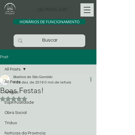
(38) 99845-4387
HORÁRIOS DE FUNCIONAMENTO
Post
All Posts
Basílica de São Geraldo
All Posts
4 de dez. de 2019
0 min de leitura
Boas Festas!
Artigos
Avaliado com NaN de 5 estrelas.
Espiritualidade
Obra Social
Tríduo
Noticias da Província