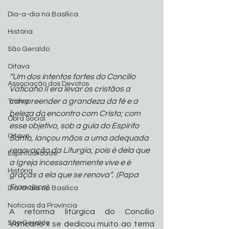
Dia-a-dia na Basílica
História
São Geraldo
Oitava
“Um dos intentos fortes do Concílio 
Associação dos Devotos
Vaticano II era levar os cristãos a 
compreender a grandeza da fé e a 
Tríduo
beleza do encontro com Cristo; com 
Obra Social
esse objetivo, sob a guia do Espírito 
Oitava
Santo, lançou mãos a uma adequada 
renovação da Liturgia, pois é dela que 
Espiritualidade
a Igreja incessantemente vive e é 
História
graças a ela que se renova”.  (Papa 
Francisco)
Dia-a-dia na Basílica
Noticias da Província
A reforma litúrgica do Concílio 
São Geraldo
Vaticano II se dedicou muito ao tema 