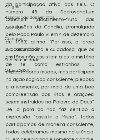
da participação ativa dos fiéis. O 
Artigos
número 48 da Sacrosanctum 
Associação dos Devotos
Concilium (documento-fruto das 
conclusões do Concílio, promulgada 
Começar
pelo Papa Paulo VI em 4 de dezembro 
Começar
de 1963) afirma: “Por isso, a Igreja 
procura, solícita e cuidadosa, que os 
Sua comunidade
cristãos não assistam a este mistério 
Sua comunidade
de fé como estranhos ou 
Oitava 2024
expectadores mudos, mas participem 
na ação sagrada consciente, piedosa 
e ativamente, por meio de uma boa 
compreensão dos ritos e orações; 
sejam instruídos na Palavra de Deus”. 
De lá para cá não faz sentido a 
expressão “assistir a Missa”, todos 
participamos de maneira consciente, 
todos celebramos mesmo no silêncio. 
Quem celebra não é somente o padre. 