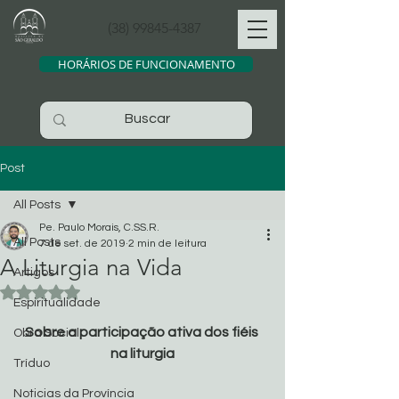
(38) 99845-4387
HORÁRIOS DE FUNCIONAMENTO
Post
All Posts
Pe. Paulo Morais, C.SS.R.
All Posts
7 de set. de 2019
2 min de leitura
A Liturgia na Vida
Artigos
Avaliado com NaN de 5 estrelas.
Espiritualidade
Sobre a participação ativa dos fiéis 
Obra Social
na liturgia
Tríduo
Noticias da Província