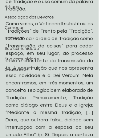
de Tradição e o uso comum da palavra 
Artigos
tradição.
Associação dos Devotos
Como vimos, o Vaticano II substituiu as 
Começar
“tradições” de Trento pela “Tradição”, 
Começar
fazendo cair a ideia de Tradição como 
“transmissão de coisas” para ceder 
Sua comunidade
espaço, em seu lugar, ao processo 
Sua comunidade
ativo e constante da transmissão da 
fé. A constituição que nos apresenta 
Oitava 2024
essa novidade é a Dei Verbum. Nela 
encontramos, em três momentos, um 
conceito teológico bem elaborado de 
Tradição. Primeiramente, Tradição 
como diálogo entre Deus e a Igreja: 
“Mediante a mesma Tradição, […] 
Deus, que outrora falou, dialoga sem 
interrupção com a esposa do seu 
amado Filho” (n. 8). Depois a certeza 