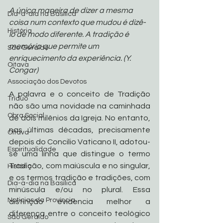
A única maneira de dizer a mesma 
Dia-a-dia na Basílica
coisa num contexto que mudou é dizê-
História
lo de modo diferente. A tradição é 
memória que permite um 
São Geraldo
enriquecimento da experiência. (Y. 
Oitava
Congar)
Associação dos Devotos
A palavra e o conceito de Tradição 
Tríduo
não são uma novidade na caminhada 
Obra Social
de dois milênios da Igreja. No entanto, 
nas últimas décadas, precisamente 
Oitava
depois do Concilio Vaticano II, adotou-
Espiritualidade
se uma linha que distingue o termo 
Tradição, com maiúscula e no singular, 
História
e os termos tradição e tradições, com 
Dia-a-dia na Basílica
minúscula e/ou no plural. Essa 
Noticias da Província
distinção evidencia melhor a 
diferença entre o conceito teológico 
São Geraldo