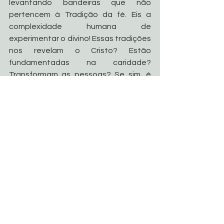
levantando bandeiras que não 
pertencem à Tradição da fé. Eis a 
complexidade humana de 
experimentar o divino! Essas tradições 
nos revelam o Cristo? Estão 
fundamentadas na caridade? 
Transformam as pessoas? Se sim, é 
Tradição; se não, é pura criação 
humana (cf. Mc 7,8).