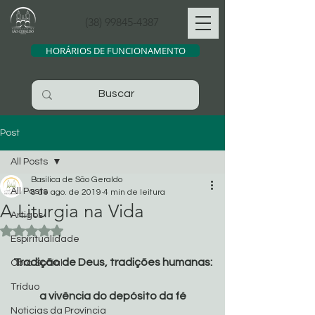
(38) 99845-4387
HORÁRIOS DE FUNCIONAMENTO
Post
All Posts
Basílica de São Geraldo
All Posts
8 de ago. de 2019
4 min de leitura
A Liturgia na Vida
Artigos
Avaliado com NaN de 5 estrelas.
Espiritualidade
Tradição de Deus, tradições humanas:
Obra Social
Tríduo
a vivência do depósito da fé
Noticias da Província