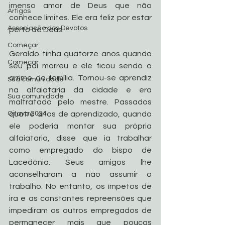
imenso amor de Deus que não 
Artigos
conhece limites. Ele era feliz por estar 
Associação dos Devotos
perto de Deus.
Começar
Geraldo tinha quatorze anos quando 
Começar
seu pai morreu e ele ficou sendo o 
arrimo da família. Tornou-se aprendiz 
Sua comunidade
na alfaiataria da cidade e era 
Sua comunidade
maltratado pelo mestre. Passados 
quatro anos de aprendizado, quando 
Oitava 2024
ele poderia montar sua própria 
alfaiataria, disse que ia trabalhar 
como empregado do bispo de 
Lacedônia. Seus amigos lhe 
aconselharam a não assumir o 
trabalho. No entanto, os ímpetos de 
ira e as constantes repreensões que 
impediram os outros empregados de 
permanecer mais que poucas 