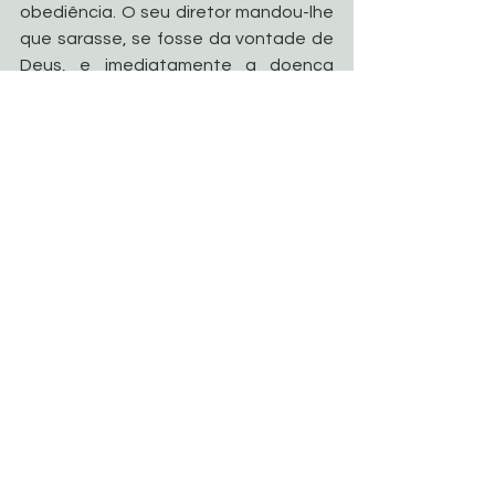
obediência. O seu diretor mandou-lhe 
que sarasse, se fosse da vontade de 
Deus, e imediatamente a doença 
pareceu desaparecer, ele deixou o 
leito e juntou-se à comunidade. Sabia, 
porém, que esta cura era apenas 
temporária e que tinha pouco mais 
que um mês de vida. 
Pouco depois teve que voltar ao leito 
e começou a preparar-se para a 
morte. Abandonava-se totalmente à 
vontade de Deus e escreveu na porta 
do seu quarto: "Aqui se faz a vontade 
de Deus, como Deus quer e por 
quanto tempo ele quer." Como 
freqüência ouviam-no recitar esta 
oração: "Meu Deus, quero morrer para 
fazer vossa santíssima vontade." 