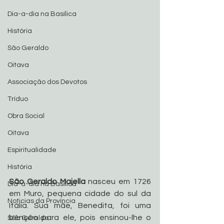
Dia-a-dia na Basílica
História
São Geraldo
Oitava
Associação dos Devotos
Tríduo
Obra Social
Oitava
Espiritualidade
História
São Geraldo Majella
 nasceu em 1726 
Dia-a-dia na Basílica
em Muro, pequena cidade do sul da 
Noticias da Província
Itália. Sua mãe, Benedita, foi uma 
bênção para ele, pois ensinou-lhe o 
São Geraldo