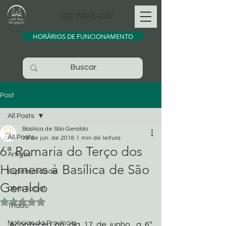
(38) 99845-4387
HORÁRIOS DE FUNCIONAMENTO
Post
All Posts
Basílica de São Geraldo
All Posts
19 de jun. de 2018
1 min de leitura
6ª Romaria do Terço dos
Artigos
Homens à Basílica de São
Espiritualidade
Geraldo
Obra Social
Avaliado com NaN de 5 estrelas.
Tríduo
Noticias da Província
Aconteceu no dia 17 de junho, a 6ª 