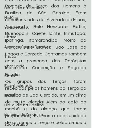
Romaria do Terço dos Homens à 
Dia-a-dia na Basílica
Basílica de São Geraldo. Eram 
História
romeiros vindos de: Alvorada de Minas, 
Angueretá, Belo Horizonte, Betim, 
São Geraldo
Buenópolis, Caeté, Ibirité, Inimutaba, 
Oitava
Ipatinga, Itamarandiba, Morro da 
Associação dos Devotos
Garça, Ouro Branco, São José da 
Lagoa e Sarzedo. Contamos também 
Tríduo
com a presença das Paróquias 
Obra Social
Imaculada Conceição e Sagrada 
Família.
Oitava
Os grupos dos Terços, foram 
Espiritualidade
recebidos pelos homens do Terço da 
Basílica de São Geraldo, em um clima 
História
de muita alegria! Além do café da 
Dia-a-dia na Basílica
manhã e do almoço que foram 
Noticias da Província
preparados, tivemos a oportunidade 
de rezarmos o terço e celebrarmos a 
São Geraldo