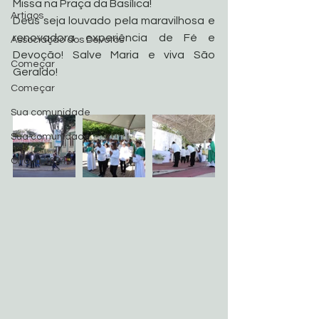
Missa na Praça da Basílica! 
Artigos
Deus seja louvado pela maravilhosa e 
renovadora experiência de Fé e 
Associação dos Devotos
Devoção! Salve Maria e viva São 
Começar
Geraldo!
Começar
Sua comunidade
Sua comunidade
Oitava 2024