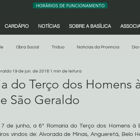
HORÁRIOS DE FUNCIONAMENTO
CARDÁPIO
NOTÍCIAS
SOBRE A BASÍLICA
ASSOCI
de
Obra Social
Tríduo
Noticias da Província
Dia
eraldo
19 de jun. de 2018
1 min de leitura
sociação dos Devotos
Tríduo
Obra Social
Oitava
ia do Terço dos Homens 
de São Geraldo
s da Província
São Geraldo
Artigos
Associação dos 
de 5 estrelas.
Sua comunidade
Oitava 2024
7 de junho, a 6ª Romaria do Terço dos Homens à Ba
ros vindos de: Alvorada de Minas, Angueretá, Belo Hor