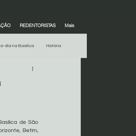
(38) 99845-4387
AÇÃO
REDENTORISTAS
Mais
-a-dia na Basílica
História
Espiritualidade
História
à
Devotos
Começar
sílica de São 
izonte, Betim, 