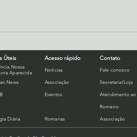
Reconfiguração nas
Cele
Comunidades Redentoristas
Senh
Soco
Ord
s Úteis
Acesso rápido
Contato
íncia Nossa
Notícias
Fale conosco
ora Aparecida
can News
Associação
Secretaria/Loja
B
Eventos
Atendimento ao
Romeiro
gia Diária
Romarias
A
ssociação