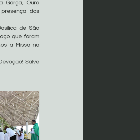
da Garça, Ouro 
presença das 
sílica de São 
moço que foram 
os a Missa na 
Devoção! Salve 