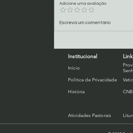
Adicione uma avaliação
Reconfiguração nas
Escreva um comentário
Comunidades Redentoristas
Institucional
Link
Prov
Início
Senh
Política de Privacidade
Vati
História
CNB
Atividades Pastorais
Litur