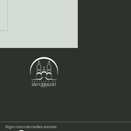
bração Especial: Nossa
ora do Perpétuo
rro e Aniversário de
enação
Siga-nos nas redes sociais