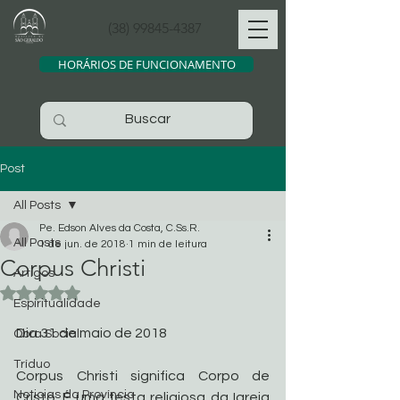
(38) 99845-4387
HORÁRIOS DE FUNCIONAMENTO
Post
All Posts
Pe. Edson Alves da Costa, C.Ss.R.
All Posts
1 de jun. de 2018
1 min de leitura
Corpus Christi
Artigos
Avaliado com NaN de 5 estrelas.
Espiritualidade
Dia 31 de maio de 2018
Obra Social
Tríduo
Corpus Christi significa Corpo de 
Noticias da Província
Cristo. É uma festa religiosa da Igreja 