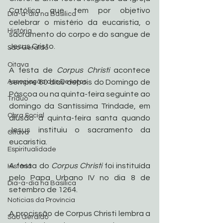
Católica que tem por objetivo 
Dia-a-dia na Basílica
celebrar o mistério da eucaristia, o 
História
sacramento do corpo e do sangue de 
Jesus Cristo.
São Geraldo
Oitava
A festa de 
Corpus Christi
 acontece 
Associação dos Devotos
sempre 60 dias depois do Domingo de 
Páscoa ou na quinta-feira seguinte ao 
Tríduo
domingo da Santíssima Trindade, em 
Obra Social
alusão à quinta-feira santa quando 
Jesus instituiu o sacramento da 
Oitava
eucaristia.
Espiritualidade
A festa do 
Corpus Christi
 foi instituída 
História
pelo Papa Urbano IV no dia 8 de 
Dia-a-dia na Basílica
setembro de 1264.
Noticias da Província
A procissão de Corpus Christi lembra a 
São Geraldo