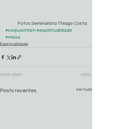
 Fotos Seminarista Thiago Costa
#corpuschristi
#espiriitualidade
#missa
Espiritualidade
Ver tudo
Posts recentes