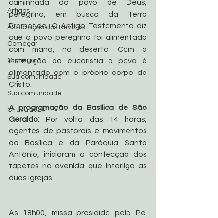
caminhada do povo de Deus, 
Artigos
peregrino, em busca da Terra 
Prometida. O Antigo Testamento diz 
Associação dos Devotos
que o povo peregrino foi alimentado 
Começar
com maná, no deserto. Com a 
Começar
instituição da eucaristia o povo é 
alimentado com o próprio corpo de 
Sua comunidade
Cristo.
Sua comunidade
A programação da Basílica de São 
Oitava 2024
Geraldo:
 Por volta das 14 horas, 
agentes de pastorais e movimentos 
da Basílica e da Paróquia Santo 
Antônio, iniciaram a confecção dos 
tapetes na avenida que interliga as 
duas igrejas. 
As 18h00, missa presidida pelo Pe. 