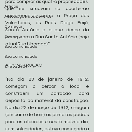
para comprar as quatro propriedades, 
Artigos
que se situavam no quarteirão 
compreendido entre a Praça dos 
Associação dos Devotos
Voluntários, as Ruas Diogo Feijó, 
Começar
Santo Antônio e a que desce da 
Começar
praça para a Rua Santo Antônio (hoje 
atual Rua Uberaba).”
Sua comunidade
Sua comunidade
A CONSTRUÇÃO
Oitava 2024
“No dia 23 de janeiro de 1912, 
começam a cercar o local e 
constroem um barracão para 
depósito do material da construção. 
No dia 22 de março de 1912, chegam 
(em carro de bois) as primeiras pedras 
para os alicerces e neste mesmo dia, 
sem solenidades, estava começada a 