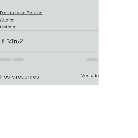
Dia-a-dia na Basílica
Artigos
História
Ver tudo
Posts recentes