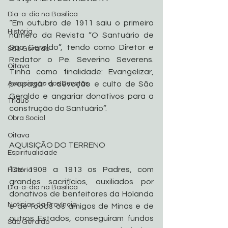
Dia-a-dia na Basílica
“Em outubro de 1911 saiu o primeiro 
História
número da Revista “O Santuário de 
São Geraldo”, tendo como Diretor e 
São Geraldo
Redator o Pe. Severino Severens. 
Oitava
Tinha como finalidade: Evangelizar, 
Associação dos Devotos
propagar a devoção e culto de São 
Geraldo e angariar donativos para a 
Tríduo
construção do Santuário”.
Obra Social
Oitava
AQUISIÇÃO DO TERRENO
Espiritualidade
“De 1908 a 1913 os Padres, com 
História
grandes sacrifícios, auxiliados por 
Dia-a-dia na Basílica
donativos de benfeitores da Holanda 
Noticias da Província
e de todos os amigos de Minas e de 
outros Estados, conseguiram fundos 
São Geraldo