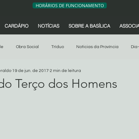
HORÁRIOS DE FUNCIONAMENTO
CARDÁPIO
NOTÍCIAS
SOBRE A BASÍLICA
ASSOCI
de
Obra Social
Tríduo
Noticias da Província
Dia
eraldo
19 de jun. de 2017
2 min de leitura
sociação dos Devotos
Tríduo
Obra Social
Oitava
do Terço dos Homens
de 5 estrelas.
s da Província
São Geraldo
Artigos
Associação dos 
Sua comunidade
Oitava 2024