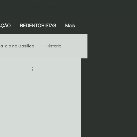
(38) 99845-4387
AÇÃO
REDENTORISTAS
Mais
-a-dia na Basílica
História
Espiritualidade
História
Devotos
Começar