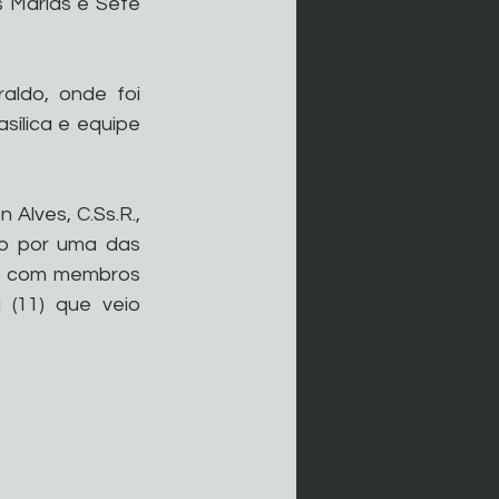
s Marias e Sete 
ldo, onde foi 
ílica e equipe 
Alves, C.Ss.R., 
do por uma das 
o, com membros 
(11) que veio 