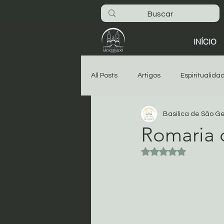
INÍCIO
All Posts
Artigos
Espiritualida
Basílica de São G
São Geraldo
Oitava
As
Romaria 
Avaliado com NaN 
Dia-a-dia na Basílica
Noticia
Começar
Sua comunidade