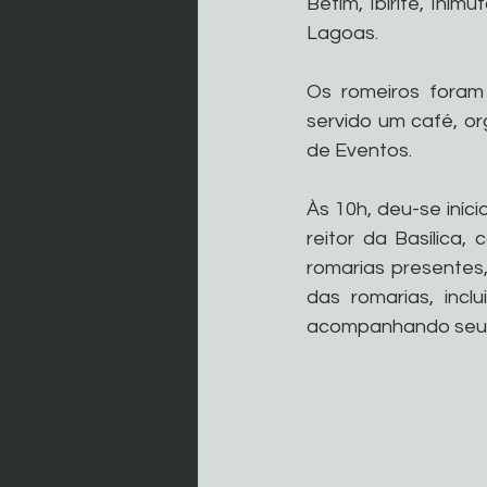
Betim, Ibirité, Ini
Lagoas.
Os romeiros foram
servido um café, o
de Eventos.
Às 10h, deu-se iníci
reitor da Basílica,
romarias presentes
das romarias, incl
acompanhando seu pa