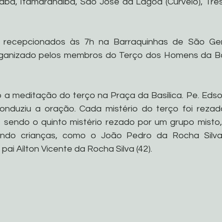
mutaba, Itamarandiba, São José da Lagoa (Curvelo), Trê
 recepcionados às 7h na Barraquinhas de São Gera
rganizado pelos membros do Terço dos Homens da Bas
o a meditação do terço na Praça da Basílica. Pe. Edson 
 conduziu a oração. Cada mistério do terço foi reza
, sendo o quinto mistério rezado por um grupo mist
uindo crianças, como o João Pedro da Rocha Silva 
i Aílton Vicente da Rocha Silva (42).