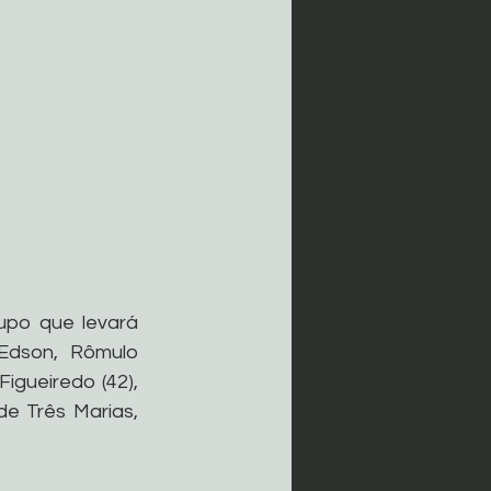
upo que levará 
dson, Rômulo 
gueiredo (42), 
 Três Marias, 