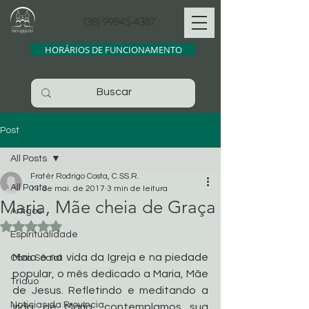
(38) 99845-4387
HORÁRIOS DE FUNCIONAMENTO
Post
All Posts
Fratér Rodrigo Costa, C.SS.R.
All Posts
11 de mai. de 2017
3 min de leitura
Maria, Mãe cheia de Graça
Artigos
Avaliado com NaN de 5 estrelas.
Espiritualidade
Maio é na vida da Igreja e na piedade 
Obra Social
popular, o mês dedicado a Maria, Mãe 
Tríduo
de Jesus. Refletindo e meditando a 
Noticias da Província
vida de Maria, contemplamos sua 