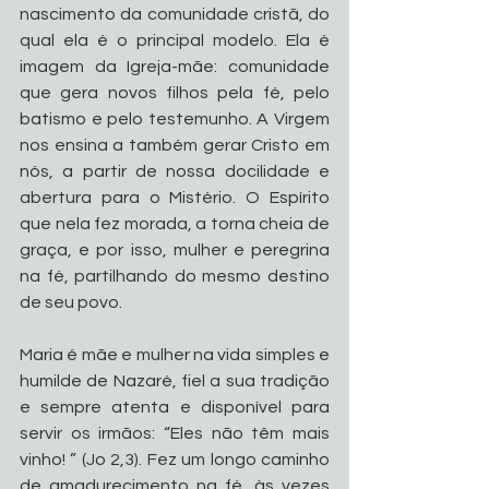
nascimento da comunidade cristã, do 
qual ela é o principal modelo. Ela é 
imagem da Igreja-mãe: comunidade 
que gera novos filhos pela fé, pelo 
batismo e pelo testemunho. A Virgem 
nos ensina a também gerar Cristo em 
nós, a partir de nossa docilidade e 
abertura para o Mistério. O Espírito 
que nela fez morada, a torna cheia de 
graça, e por isso, mulher e peregrina 
na fé, partilhando do mesmo destino 
de seu povo.
Maria é mãe e mulher na vida simples e 
humilde de Nazaré, fiel a sua tradição 
e sempre atenta e disponível para 
servir os irmãos: “Eles não têm mais 
vinho! ” (Jo 2,3). Fez um longo caminho 
de amadurecimento na fé, às vezes 