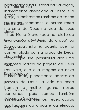
participação na História da Salvação, 
Dia-a-dia na Basílica
intimamente associada a Cristo e à 
História
Igreja, e lembramos também de todas 
as mães, chamadas a serem rosto 
São Geraldo
materno de Deus na vida de seus 
Oitava
filhos. Maria é chamada no relato da 
Associação dos Devotos
anunciação de “cheia de graça” ou 
“agraciada”, isto é, aquela que foi 
Tríduo
contemplada com a graça de Deus. 
Obra Social
Graça que lhe possibilita dar uma 
resposta radical ao projeto de Deus 
Oitava
Pai. Nela, que é a imagem da nova 
Espiritualidade
humanidade, plenamente aberta ao 
projeto de Deus, a vida de cada 
História
homem e mulher ganha novos 
Dia-a-dia na Basílica
contornos, pois somos também 
Noticias da Província
convidados a sermos receptáculos 
acolhedores da graça e da eleição, 
São Geraldo