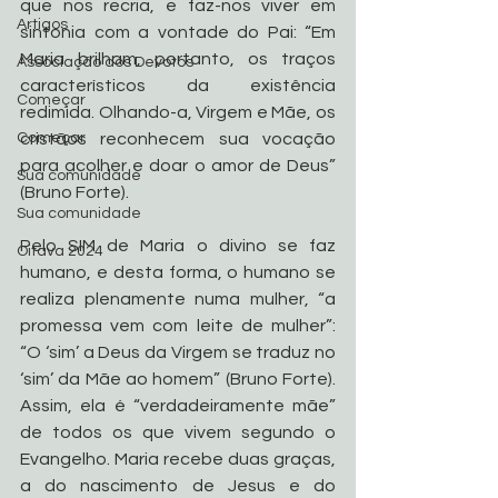
que nos recria, e faz-nos viver em 
Artigos
sintonia com a vontade do Pai: “Em 
Maria brilham, portanto, os traços 
Associação dos Devotos
característicos da existência 
Começar
redimida. Olhando-a, Virgem e Mãe, os 
Começar
cristãos reconhecem sua vocação 
para acolher e doar o amor de Deus” 
Sua comunidade
(Bruno Forte).
Sua comunidade
Pelo SIM de Maria o divino se faz 
Oitava 2024
humano, e desta forma, o humano se 
realiza plenamente numa mulher, “a 
promessa vem com leite de mulher”: 
“O ‘sim’ a Deus da Virgem se traduz no 
‘sim’ da Mãe ao homem” (Bruno Forte). 
Assim, ela é “verdadeiramente mãe” 
de todos os que vivem segundo o 
Evangelho. Maria recebe duas graças, 
a do nascimento de Jesus e do 