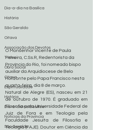
Dia-a-dia na Basílica
História
São Geraldo
Oitava
Associação dos Devotos
O Monsenhor Vicente de Paula 
Ferreira, C.Ss.R, Redentorista da 
Tríduo
Província do Rio, foi nomeado bispo 
Obra Social
auxiliar da Arquidiocese de Belo 
Oitava
Horizonte pelo Papa Francisco nesta 
quarta-feira, dia 8 de março.
Espiritualidade
Natural de Alegre (ES), nasceu em 21 
História
de outubro de 1970. É graduado em 
Filosofia pela Universidade Federal de 
Dia-a-dia na Basílica
Juiz de Fora e em Teologia pela 
Noticias da Província
Faculdade Jesuíta de Filosofia e 
São Geraldo
Teologia (FAJE). Doutor em Ciência da 