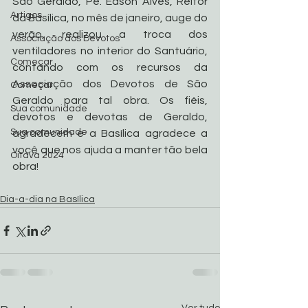
São Geraldo, Pe. Edson Alves, Reitor 
Artigos
da Basílica, no mês de janeiro, auge do 
verão, realizou a troca dos 
Associação dos Devotos
ventiladores no interior do Santuário, 
Começar
contando com os recursos da 
Associação dos Devotos de São 
Começar
Geraldo para tal obra. Os fiéis, 
Sua comunidade
devotos e devotas de Geraldo, 
Sua comunidade
agradecem e a Basílica agradece a 
você que nos ajuda a manter tão bela 
Oitava 2024
obra!
Dia-a-dia na Basílica