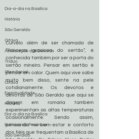
Dia-a-dia na Basílica
História
São Geraldo
Oitava
Curvelo além de ser chamada de 
“Princesa graciosa do sertão”, é 
Associação dos Devotos
conhecida também por ser a porta do 
Tríduo
sertão mineiro. Pensar em sertão é 
Obra Social
pensar em calor. Quem aqui vive sabe 
muito bem disso, sente na pele 
Oitava
cotidianamente. Os devotos e 
Espiritualidade
devotas de São Geraldo que aqui se 
dirigem em romaria também 
História
experimentam as altas temperaturas 
Dia-a-dia na Basílica
ocasionalmente. Sendo assim, 
pensando no bem-estar e conforto 
Noticias da Província
dos fiéis que frequentam a Basílica de 
São Geraldo