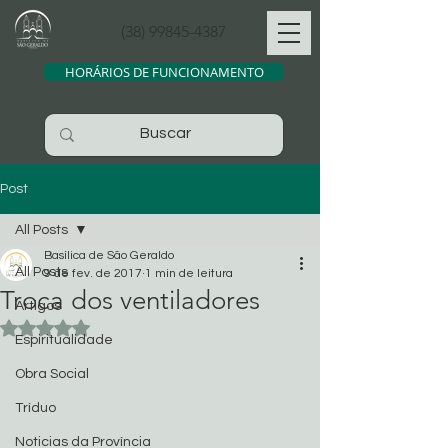
(38) 99845-4387
HORÁRIOS DE FUNCIONAMENTO
Post
All Posts
Basílica de São Geraldo
All Posts
9 de fev. de 2017
1 min de leitura
Troca dos ventiladores
Artigos
Avaliado com NaN de 5 estrelas.
Espiritualidade
Obra Social
Tríduo
Noticias da Província