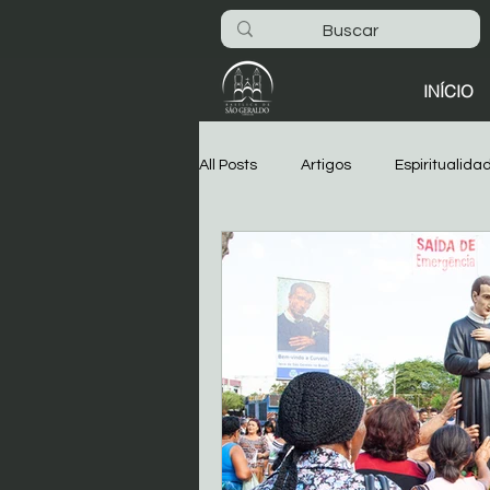
INÍCIO
All Posts
Artigos
Espiritualida
São Geraldo
Oitava
As
Dia-a-dia na Basílica
Noticia
Começar
Sua comunidade