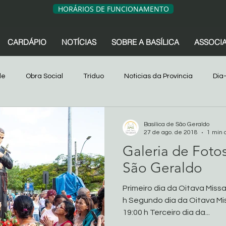
HORÁRIOS DE FUNCIONAMENTO
CARDÁPIO
NOTÍCIAS
SOBRE A BASÍLICA
ASSOCI
de
Obra Social
Tríduo
Noticias da Província
Dia
sociação dos Devotos
Tríduo
Obra Social
Oitava
Basílica de São Geraldo
27 de ago. de 2018
1 min 
Galeria de Foto
s da Província
São Geraldo
Artigos
Associação dos 
São Geraldo
Primeiro dia da Oitava Missa
Sua comunidade
Oitava 2024
h Segundo dia da Oitava Mis
19:00 h Terceiro dia da...