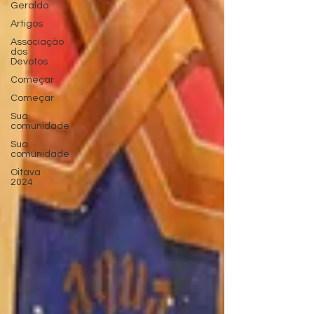
Geraldo
Artigos
Associação
dos
Devotos
Começar
Começar
Sua
comunidade
Sua
comunidade
Oitava
2024