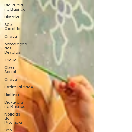
Dia-a-dia
na Basílica
História
São
Geraldo
Oitava
Associação
dos
Devotos
Tríduo
Obra
Social
Oitava
Espiritualidade
História
Dia-a-dia
na Basílica
Noticias
da
Província
São