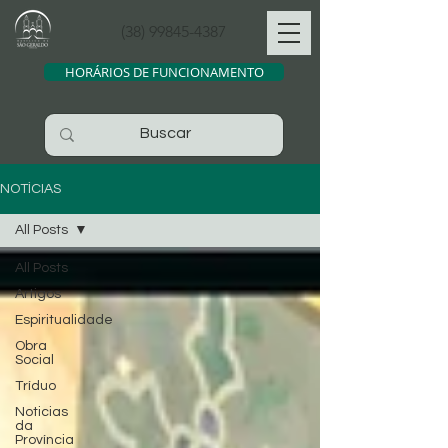
(38) 99845-4387
HORÁRIOS DE FUNCIONAMENTO
NOTÍCIAS
All Posts
All Posts
Artigos
Espiritualidade
Obra
Social
Tríduo
Noticias
da
Província