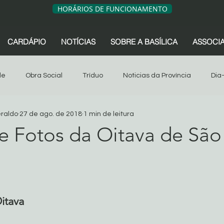
HORÁRIOS DE FUNCIONAMENTO
CARDÁPIO
NOTÍCIAS
SOBRE A BASÍLICA
ASSOCI
de
Obra Social
Tríduo
Noticias da Província
Dia
eraldo
27 de ago. de 2018
1 min de leitura
sociação dos Devotos
Tríduo
Obra Social
Oitava
de Fotos da Oitava de São
s da Província
São Geraldo
Artigos
Associação dos 
de 5 estrelas.
Sua comunidade
Oitava 2024
itava