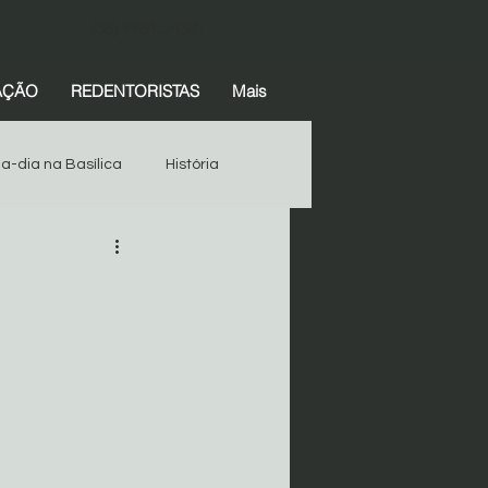
(38) 99845-4387
AÇÃO
REDENTORISTAS
Mais
-a-dia na Basílica
História
Espiritualidade
História
Devotos
Começar