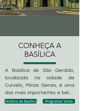
CONHEÇA A
BASÍLICA
A Basílica de São Geraldo, 
localizada na cidade de 
Curvelo, Minas Gerais, é uma 
das mais importantes e belas 
construções religiosas do 
História da Basílica
Programar Visita
estado. Com sua imponente 