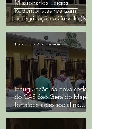
Missionários Leigos
ao seu valor histórico e 
Redentoristas realizam
religioso. A basílica é também 
peregrinação a Curvelo (MG)
um importante espaço 
cultural, que abriga diversas 
atividades e eventos ao longo 
13 de mar.
2 min de leitura
do ano, como grande exemplo 
a Oitava de São Geraldo.

Por todas essas razões, o 
Santuário Basílica de São 
Inauguração da nova sede
Geraldo é um patrimônio 
do CAS São Geraldo Majella
inestimável para a cidade de 
fortalece ação social na
Curvelo e para todo o Brasil. 
comunidade
Sua beleza arquitetônica, sua 
importância histórica e 