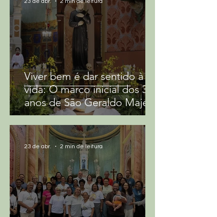
23 de abr.
2 min de leitura
o Santuário é um importante 
centro de devoção e fé para 
os católicos de diversas 
regiões do país. São Geraldo 
Majela, o santo padroeiro da 
Viver bem é dar sentido à
basílica, é conhecido como um 
vida: O marco inicial dos 300
exemplo de santidade e 
anos de São Geraldo Majela
devoção, e sua figura é 
venerada por milhares de fiéis 
que visitam a Basílica todos os 
23 de abr.
2 min de leitura
anos.

No entanto, a importância do 
Santuário Basílica de São 
Geraldo não se limita apenas 