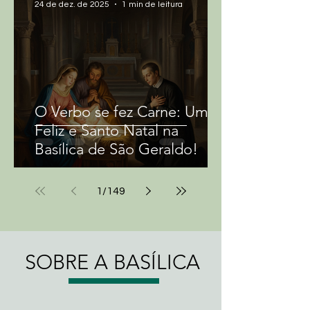
24 de dez. de 2025
1 min de leitura
religiosa, e sua riqueza cultural 
a transformam em um local de 
grande valor e interesse para 
todas as pessoas que visitam 
a região. Assim, é fundamental 
O Verbo se fez Carne: Um
que a basílica seja preservada 
Feliz e Santo Natal na
e valorizada, para que possa 
Basílica de São Geraldo!
continuar a encantar e inspirar 
gerações futuras.
1
/
149
SOBRE A BASÍLICA