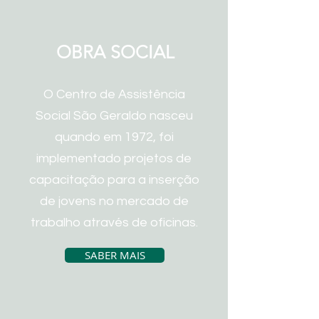
OBRA SOCIAL
O Centro de Assistência
Social São Geraldo nasceu
quando em 1972, foi
implementado projetos de
capacitação para a inserção
de jovens no mercado de
trabalho através de oficinas.
SABER MAIS