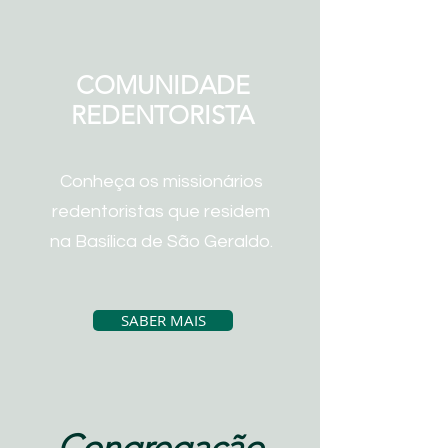
COMUNIDADE
REDENTORISTA
Conheça os missionários
redentoristas que residem
na Basílica de São Geraldo.
SABER MAIS
Congregação