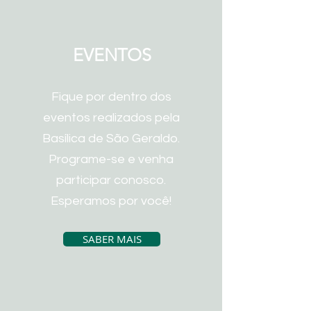
EVENTOS
Fique por dentro dos
eventos realizados pela
Basílica de São Geraldo.
Programe-se e venha
participar conosco.
Esperamos por você!
SABER MAIS