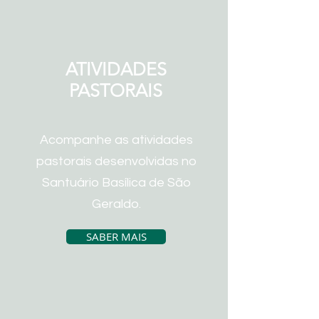
ATIVIDADES
PASTORAIS
Acompanhe as atividades
pastorais desenvolvidas no
Santuário Basílica de São
Geraldo.
SABER MAIS