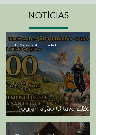
fachada e seu interior 
NOTÍCIAS
ricamente ornamentado, o 
Santuário Basílica de São 
Geraldo atrai fiéis e turistas 
de todo o Brasil e do mundo.

há 3 dias
4 min de leitura
No entanto, mais do que sua 
beleza arquitetônica, a 
Basílica de São Geraldo é um 
importante marco histórico e 
cultural para a cidade de 
Curvelo e região. A sua 
Programação Oitava 2026
construção, que teve início em 
1884, foi um marco de 
desenvolvimento. Além disso, 