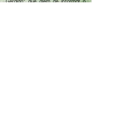
Geraldo”, que além de informar o
que acontece na Basílica, oferece
artigos de formação humana e
cristã. Durante a semana, são
celebradas na Basílica missas em
Ação de Graças pelos devotos
associados. Com as suas orações e
com as suas ofertas, levaremos em
frente as obras de São Geraldo
nesta Basílica.
Ao se tornar um devoto
associado, você cuida da
Basílica de São Geraldo e São
Geraldo cuida de você!
Fazer Parte