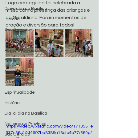
Logo em seguida foi celebrada a 
Dia-a-dia na Basílica
missa com a presença das crianças e 
do Geraldinho. Foram momentos de 
História
oração e diversão para todos!
São Geraldo
Oitava
Associação dos Devotos
Tríduo
Obra Social
Oitava
Espiritualidade
História
Dia-a-dia na Basílica
Noticias da Província
https://video.wixstatic.com/video/171355_e
937c56c10ff4997ba8388a18cfc4b77/360p/
São Geraldo