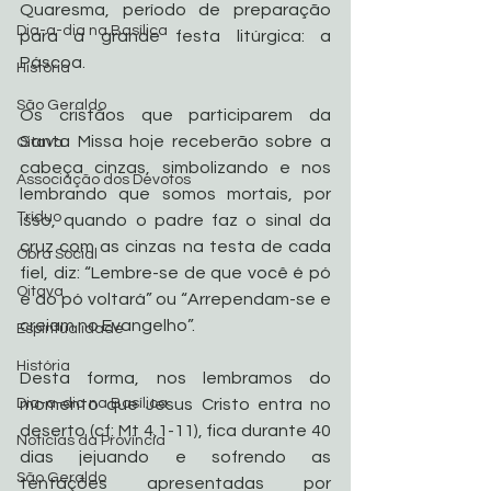
Quaresma, período de preparação 
Dia-a-dia na Basílica
para a grande festa litúrgica: a 
Páscoa.
História
São Geraldo
Os cristãos que participarem da 
Santa Missa hoje receberão sobre a 
Oitava
cabeça cinzas, simbolizando e nos 
Associação dos Devotos
lembrando que somos mortais, por 
Tríduo
isso, quando o padre faz o sinal da 
cruz com as cinzas na testa de cada 
Obra Social
fiel, diz: “Lembre-se de que você é pó 
Oitava
e ao pó voltará” ou “Arrependam-se e 
creiam no Evangelho”.
Espiritualidade
História
Desta forma, nos lembramos do 
Dia-a-dia na Basílica
momento que Jesus Cristo entra no 
deserto (cf: Mt 4,1-11), fica durante 40 
Noticias da Província
dias jejuando e sofrendo as 
São Geraldo
tentações apresentadas por 