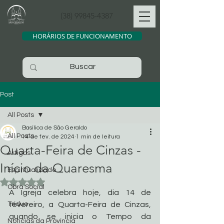
(38) 99845-4387
HORÁRIOS DE FUNCIONAMENTO
Post
All Posts
Basílica de São Geraldo
All Posts
14 de fev. de 2024
1 min de leitura
Quarta-Feira de Cinzas -
Artigos
Início da Quaresma
Espiritualidade
Avaliado com NaN de 5 estrelas.
Obra Social
A Igreja celebra hoje, dia 14 de 
Tríduo
fevereiro, a Quarta-Feira de Cinzas, 
quando se inicia o Tempo da 
Noticias da Província