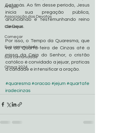
Satanás. Ao fim desse período, Jesus 
Artigos
inicia sua pregação pública, 
Associação dos Devotos
anunciando e testemunhando reino 
de Deus.
Começar
Começar
Por isso, o Tempo da Quaresma, que 
Sua comunidade
vai da Quarta-feira de Cinzas até a 
missa da Ceia do Senhor, o cristão 
Sua comunidade
católico é convidado a jejuar, praticas 
Oitava 2024
a caridade e intensificar a oração.
#quaresma
#oracao
#jejum
#quartafe
iradecinzas