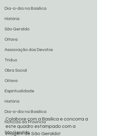
Dia-a-dia na Basílica
História
São Geraldo
Oitava
Associação dos Devotos
Tríduo
Obra Social
Oitava
Espiritualidade
História
Dia-a-dia na Basílica
Colabore com a Basílica e concorra a 
Noticias da Província
este quadro estampado com a 
São Geraldo
imagem de São Geraldo!