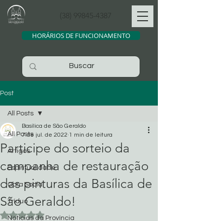
(38) 99845-4387
HORÁRIOS DE FUNCIONAMENTO
Post
All Posts
Basílica de São Geraldo
All Posts
7 de jul. de 2022
1 min de leitura
Participe do sorteio da
Artigos
campanha de restauração
Espiritualidade
das pinturas da Basílica de
Obra Social
São Geraldo!
Tríduo
Avaliado com NaN de 5 estrelas.
Noticias da Província