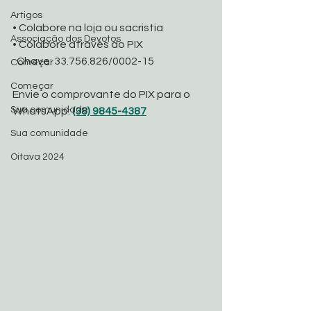
Artigos
• Colabore na loja ou sacristia
Associação dos Devotos
• Colabore através do PIX
  Chave: 33.756.826/0002-15
Começar
Começar
Envie o comprovante do PIX para o 
Sua comunidade
WhatsApp: 
(38) 9845-4387
Sua comunidade
Oitava 2024