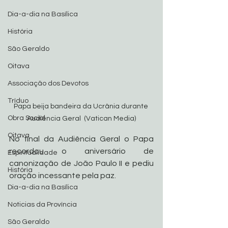
Dia-a-dia na Basílica
História
São Geraldo
Oitava
Associação dos Devotos
Tríduo
Papa beija bandeira da Ucrânia durante 
Obra Social
Audiência Geral  (Vatican Media)
Oitava
No final da Audiência Geral o Papa 
recordou o aniversário de 
Espiritualidade
canonização de João Paulo II e pediu 
História
oração incessante pela paz.
Dia-a-dia na Basílica
Noticias da Província
São Geraldo