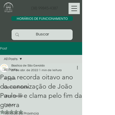
(38) 99845-4387
HORÁRIOS DE FUNCIONAMENTO
Post
All Posts
Basílica de São Geraldo
All Posts
27 de abr. de 2022
1 min de leitura
Papa recorda oitavo ano
Artigos
da canonização de João
Espiritualidade
Paulo II e clama pelo fim da
Obra Social
guerra
Tríduo
Avaliado com NaN de 5 estrelas.
Noticias da Província