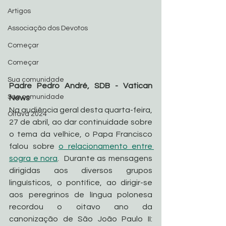
Artigos
Associação dos Devotos
Começar
Começar
Sua comunidade
Padre Pedro André, SDB - Vatican 
Sua comunidade
News
Na audiência geral desta quarta-feira, 
Oitava 2024
27 de abril, ao dar continuidade sobre 
o tema da velhice, o Papa Francisco 
falou sobre 
o relacionamento entre 
sogra e nora
.  Durante as mensagens 
dirigidas aos diversos grupos 
linguísticos, o pontífice, ao dirigir-se 
aos peregrinos de língua polonesa 
recordou o oitavo ano da 
canonização de São João Paulo II: 